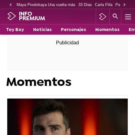
Maya Pixelskaya Una vuelta más
33 Días
Carla Flila
Paco Cabe
INFO
PREMIUM
Toy Boy
Noticias
Personajes
Momentos
En
Momentos