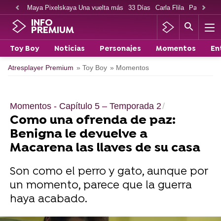
Maya Pixelskaya Una vuelta más
33 Días
Carla Flila
Paco Cabe
INFO
PREMIUM
Toy Boy
Noticias
Personajes
Momentos
En
Atresplayer Premium
» Toy Boy
» Momentos
Momentos - Capítulo 5 – Temporada 2
Como una ofrenda de paz:
Benigna le devuelve a
Macarena las llaves de su casa
Son como el perro y gato, aunque por
un momento, parece que la guerra
haya acabado.