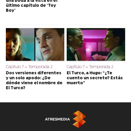
una boda a la vista en el
último capítulo de ‘Toy
Boy’
Capítulo 7 – Temporada 2
Capítulo 7 – Temporada 2
Dos versiones diferentes
El Turco, a Hugo: “¿Te
y un solo apodo: ¿De
cuento un secreto? Estás
dónde viene el nombre de
muerto”
El Turco?