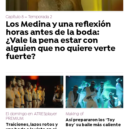
Capítulo 8 – Temporada 2
Los Medina y una reflexión
horas antes de la boda:
¿Vale la pena estar con
alguien que no quiere verte
fuerte?
El domingo en ATRESplayer
Making of
PREMIUM
Así prepararon los ‘Toy
Traiciones, lazos rotos y
Boy’ su baile más caliente