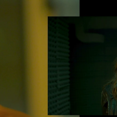
Whatsapp
Facebook
Twitter
Flipboa
 a
Rania
en algún lugar misterioso para
 su poderoso hermano El Turco. Ambos
 y no se dejan manipular, pero cuando se