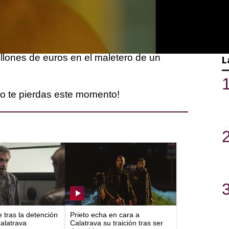
s la situación cambia.
ensaje de su hermana tras llevar un día sin
a quiere volver a ver con vida, debe aceptar
millones de euros en el maletero de un
L
o te pierdas este momento!
e tras la detención
Prieto echa en cara a
Calatrava
Calatrava su traición tras ser