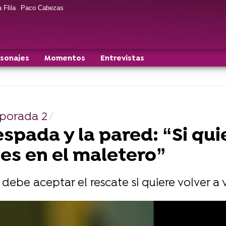
 Flila
Paco Cabezas
sonajes
Momentos
Entrevistas
mporada 2
espada y la pared: “Si qu
es en el maletero”
debe aceptar el rescate si quiere volver a