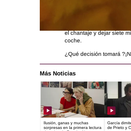
trata del amor de hermano
El Turco
ha recibido un m
saber de ella, y ahora si l
el chantaje y dejar siete 
coche.
¿Qué decisión tomará ?¡N
Más Noticias
Ilusión, ganas y muchas
García dimit
sorpresas en la primera lectura
de Prieto y 