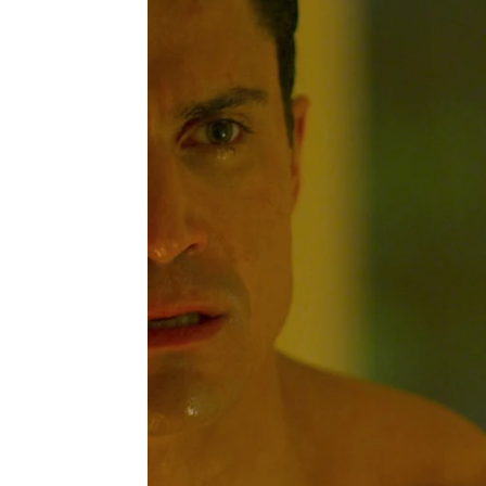
atresplayer
Madrid
Publicado:
31 de octubre de 2021, 13:02
Zapata
tiene secuestrada
poder hacerle chantaje a
tienen la sangre muy fría,