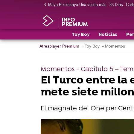
Maya Pixelskaya Una vuelta más
33 Días
Carla
INFO
PREMIUM
Toy Boy
Noticias
Per
Atresplayer Premium
» Toy Boy
» Momentos
Momentos - Capítulo 5 – Te
El Turco entre la 
mete siete millon
El magnate del One per Cent 