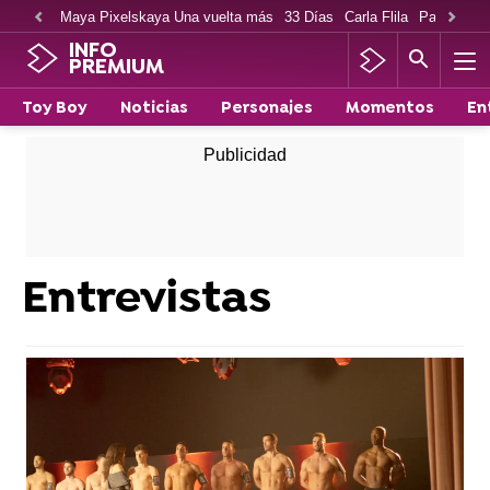
Maya Pixelskaya Una vuelta más
33 Días
Carla Flila
Paco Cabe
INFO
PREMIUM
Toy Boy
Noticias
Personajes
Momentos
En
Entrevistas