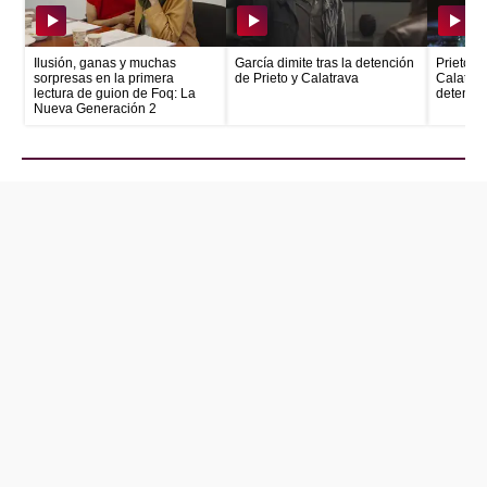
Ilusión, ganas y muchas
García dimite tras la detención
Prieto e
sorpresas en la primera
de Prieto y Calatrava
Calatrava
lectura de guion de Foq: La
detenid
Nueva Generación 2