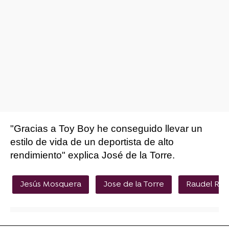
"Gracias a Toy Boy he conseguido llevar un
estilo de vida de un deportista de alto
rendimiento" explica José de la Torre.
Jesús Mosquera
Jose de la Torre
Raudel Raú