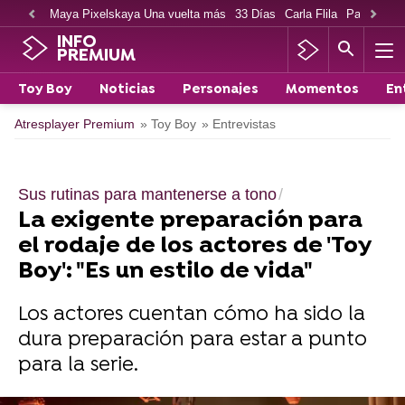
Maya Pixelskaya Una vuelta más
33 Días
Carla Flila
Paco Cabe
INFO
PREMIUM
Toy Boy
Noticias
Personajes
Momentos
En
Atresplayer Premium
» Toy Boy
» Entrevistas
Sus rutinas para mantenerse a tono
La exigente preparación para
el rodaje de los actores de 'Toy
Boy': "Es un estilo de vida"
Los actores cuentan cómo ha sido la
dura preparación para estar a punto
para la serie.