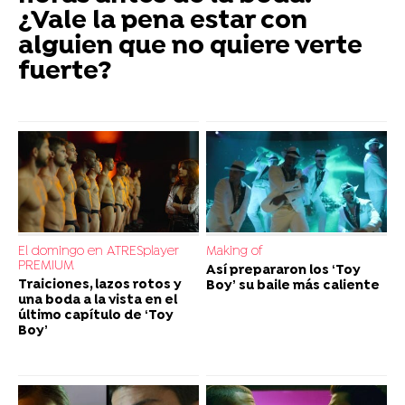
¿Vale la pena estar con
alguien que no quiere verte
fuerte?
El domingo en ATRESplayer
Making of
PREMIUM
Así prepararon los ‘Toy
Traiciones, lazos rotos y
Boy’ su baile más caliente
una boda a la vista en el
último capítulo de ‘Toy
Boy’