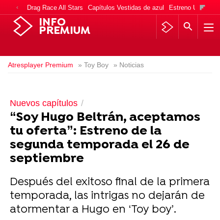
Drag Race All Stars
Capítulos Vestidas de azul
Estreno Una vida
INFO
PREMIUM
Atresplayer Premium
» Toy Boy
» Noticias
Nuevos capítulos
“Soy Hugo Beltrán, aceptamos
tu oferta”: Estreno de la
segunda temporada el 26 de
septiembre
Después del exitoso final de la primera
temporada, las intrigas no dejarán de
atormentar a Hugo en ‘Toy boy’.