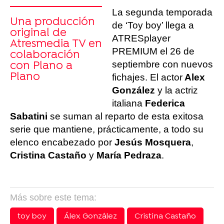
La segunda temporada
Una producción
de ‘Toy boy’ llega a
original de
ATRESplayer
Atresmedia TV en
PREMIUM el 26 de
colaboración
septiembre con nuevos
con Plano a
Plano
fichajes. El actor
Alex
González
y la actriz
italiana
Federica
Sabatini
se suman al reparto de esta exitosa
serie que mantiene, prácticamente, a todo su
elenco encabezado por
Jesús Mosquera
,
Cristina Castaño
y
María Pedraza
.
Más sobre este tema:
toy boy
Álex González
Cristina Castaño