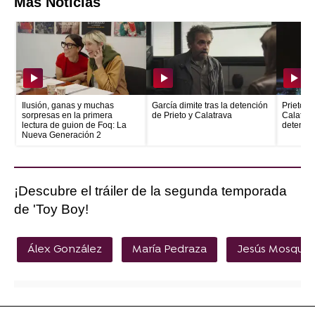
Más Noticias
Ilusión, ganas y muchas
García dimite tras la detención
Prieto e
sorpresas en la primera
de Prieto y Calatrava
Calatrava
lectura de guion de Foq: La
detenid
Nueva Generación 2
¡Descubre el tráiler de la segunda temporada
de 'Toy Boy!
Álex González
María Pedraza
Jesús Mosque