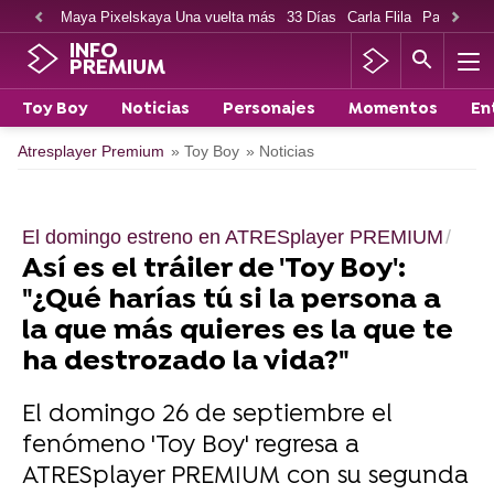
Maya Pixelskaya Una vuelta más
33 Días
Carla Flila
Paco Cabe
INFO
PREMIUM
Toy Boy
Noticias
Personajes
Momentos
En
Atresplayer Premium
» Toy Boy
» Noticias
El domingo estreno en ATRESplayer PREMIUM
Así es el tráiler de 'Toy Boy':
"¿Qué harías tú si la persona a
la que más quieres es la que te
ha destrozado la vida?"
El domingo 26 de septiembre el
fenómeno 'Toy Boy' regresa a
ATRESplayer PREMIUM con su segunda