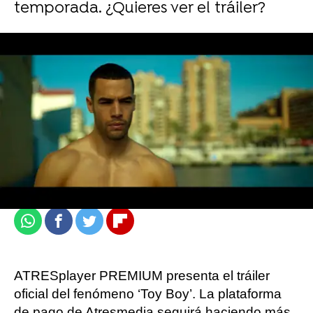
temporada. ¿Quieres ver el tráiler?
atresplayer
Madrid
Actualizado:
20 de septiembre de 2021, 16:06
Publicado:
20 de septiembre de 2021, 16:03
Whatsapp
Facebook
Twitter
Flipboard
ATRESplayer PREMIUM presenta el tráiler
oficial del fenómeno ‘Toy Boy’. La plataforma
de pago de Atresmedia seguirá haciendo más