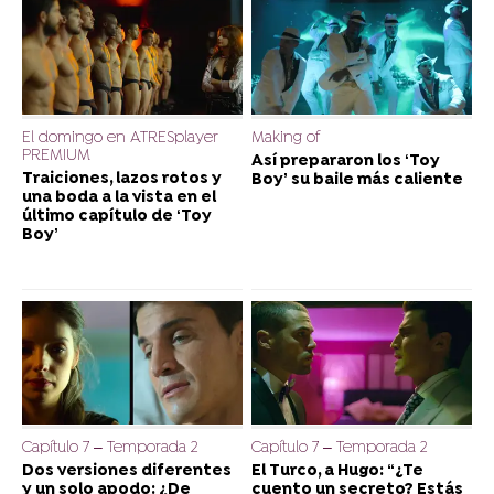
El domingo en ATRESplayer
Making of
PREMIUM
Así prepararon los ‘Toy
Traiciones, lazos rotos y
Boy’ su baile más caliente
una boda a la vista en el
último capítulo de ‘Toy
Boy’
Capítulo 7 – Temporada 2
Capítulo 7 – Temporada 2
Dos versiones diferentes
El Turco, a Hugo: “¿Te
y un solo apodo: ¿De
cuento un secreto? Estás