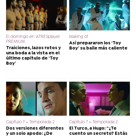
El domingo en ATRESplayer
Making of
PREMIUM
Así prepararon los ‘Toy
Traiciones, lazos rotos y
Boy’ su baile más caliente
una boda a la vista en el
último capítulo de ‘Toy
Boy’
Capítulo 7 – Temporada 2
Capítulo 7 – Temporada 2
Dos versiones diferentes
El Turco, a Hugo: “¿Te
y un solo apodo: ¿De
cuento un secreto? Estás