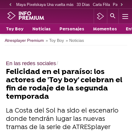
Maya Pixelskaya Una vuelta más
33 Días
Carla Flila
Paco Cabe
INFO
PREMIUM
Toy Boy
Noticias
Personajes
Momentos
En
Atresplayer Premium
» Toy Boy
» Noticias
En las redes sociales
Felicidad en el paraíso: los
actores de 'Toy boy' celebran el
fin de rodaje de la segunda
temporada
La Costa del Sol ha sido el escenario
donde tendrán lugar las nuevas
tramas de la serie de ATRESplayer