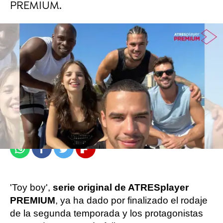
PREMIUM.
atresplayer
Madrid
Publicado:
12 de junio de 2021, 21:12
Whatsapp
Facebook
Twitter
Flipboard
'Toy boy',
serie original de ATRESplayer
PREMIUM
, ya ha dado por finalizado el rodaje
de la segunda temporada y los protagonistas