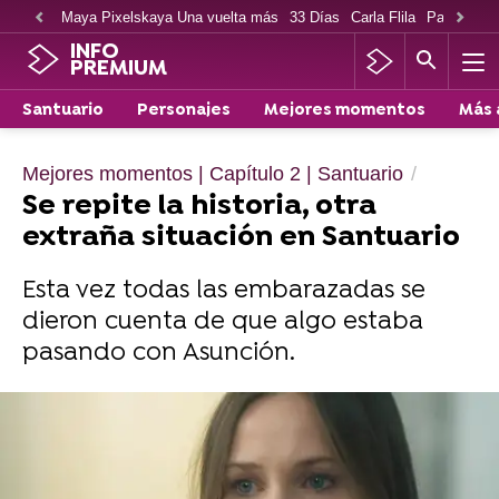
Maya Pixelskaya Una vuelta más
33 Días
Carla Flila
Paco Cabe
INFO
PREMIUM
Santuario
Personajes
Mejores momentos
Más 
Mejores momentos | Capítulo 2 | Santuario
Se repite la historia, otra
extraña situación en Santuario
Esta vez todas las embarazadas se
dieron cuenta de que algo estaba
pasando con Asunción.
Ya está disponible el segundo capítulo de
Santuario en atresplayer