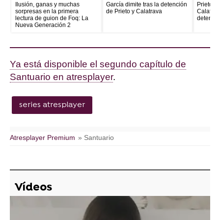
Ilusión, ganas y muchas
García dimite tras la detención
Prieto e
sorpresas en la primera
de Prieto y Calatrava
Calatrava
lectura de guion de Foq: La
detenid
Nueva Generación 2
Ya está disponible el segundo capítulo de
Santuario en atresplayer
.
series atresplayer
Atresplayer Premium
» Santuario
Vídeos