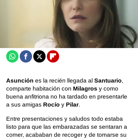
Victoria Esquilas
Publicado:
29 de diciembre de 2024, 15:00
Whatsapp
Facebook
X
Flipboard
Asunción
es la recién llegada al
Santuario
,
comparte habitación con
Milagros
y como
buena anfitriona no ha tardado en presentarle
a sus amigas
Rocío
y
Pilar
.
Entre presentaciones y saludos todo estaba
listo para que las embarazadas se sentaran a
comer, acababan de recoger y de tomarse su