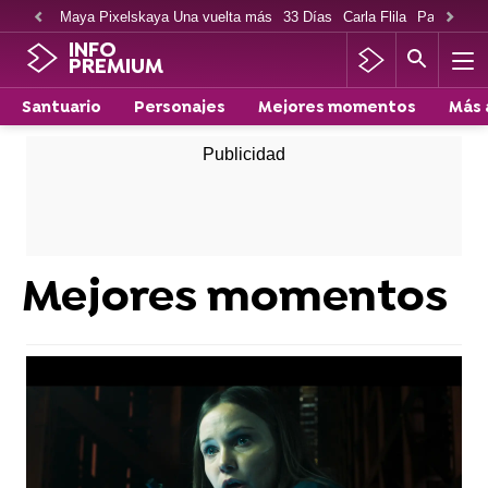
Maya Pixelskaya Una vuelta más
33 Días
Carla Flila
Paco Cabe
INFO
PREMIUM
Santuario
Personajes
Mejores momentos
Más 
Mejores momentos