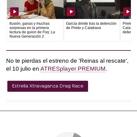
Ilusión, ganas y muchas
García dimite tras la detención
Prieto e
sorpresas en la primera
de Prieto y Calatrava
Calatrava
lectura de guion de Foq: La
detenid
Nueva Generación 2
No te pierdas el estreno de 'Reinas al rescate',
el 10 julio en
ATRESplayer PREMIUM
.
Estrella Xtravaganza Drag Race