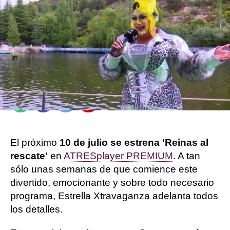
Carlota Galdón |
Josua García
Publicado:
01 de julio de 2022, 12:05
Whatsapp
Facebook
Twitter
Flipboard
El próximo
10 de julio se estrena 'Reinas al
rescate'
en
ATRESplayer PREMIUM
. A tan
sólo unas semanas de que comience este
divertido, emocionante y sobre todo necesario
programa, Estrella Xtravaganza adelanta todos
los detalles.