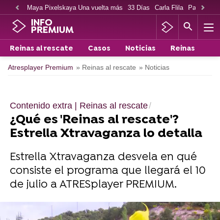
Maya Pixelskaya Una vuelta más
33 Días
Carla Flila
Paco Cabe
INFO
PREMIUM
Reinas al rescate
Casos
Noticias
Reinas
Atresplayer Premium
» Reinas al rescate
» Noticias
Contenido extra | Reinas al rescate
¿Qué es 'Reinas al rescate'?
Estrella Xtravaganza lo detalla
Estrella Xtravaganza desvela en qué
consiste el programa que llegará el 10
de julio a ATRESplayer PREMIUM.