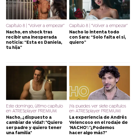
Capítulo 8 | ‘Volver a empezar’
Capítulo 8 | ‘Volver a empezar’
Nacho, en shock tras
Nacho lo intenta todo
recibir una inesperada
con Sara: “Solo falta el sí,
noticia: “Esta es Daniela,
quiero”
tu hija”
Este domingo, último capítulo
¡Ya puedes ver siete capítulos
en ATRESplayer PREMIUM
en ATRESplayer PREMIUM!
Nacho, ¿dispuesto a
La experiencia de Andrés
cambiar de vida?: "Quiero
Velencoso en el rodaje de
ser padre y quiero tener
'NACHO': "¿Podemos
una familia"
hacer algo más?"