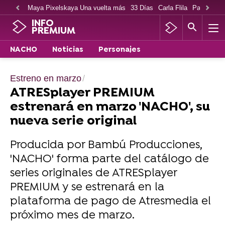
Maya Pixelskaya Una vuelta más
33 Días
Carla Flila
Paco Cabe
INFO
PREMIUM
NACHO
Noticias
Personajes
Estreno en marzo
ATRESplayer PREMIUM
estrenará en marzo 'NACHO', su
nueva serie original
Producida por Bambú Producciones,
'NACHO' forma parte del catálogo de
series originales de ATRESplayer
PREMIUM y se estrenará en la
plataforma de pago de Atresmedia el
próximo mes de marzo.