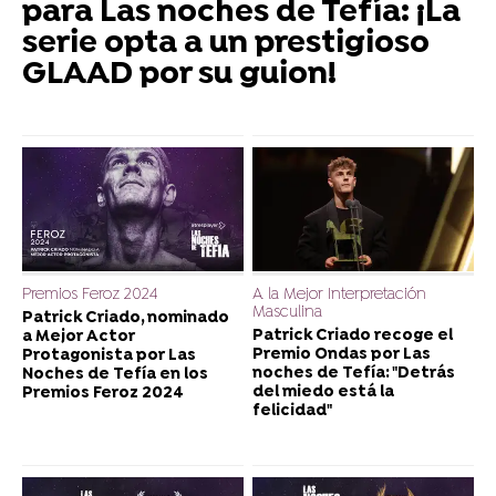
para Las noches de Tefía: ¡La
serie opta a un prestigioso
GLAAD por su guion!
Premios Feroz 2024
A la Mejor Interpretación
Masculina
Patrick Criado, nominado
Patrick Criado recoge el
a Mejor Actor
Premio Ondas por Las
Protagonista por Las
noches de Tefía: "Detrás
Noches de Tefía en los
del miedo está la
Premios Feroz 2024
felicidad"