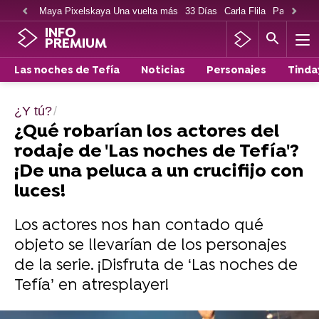
Maya Pixelskaya Una vuelta más
33 Días
Carla Flila
Paco Cabe
INFO
PREMIUM
Las noches de Tefía
Noticias
Personajes
Tinda
¿Y tú?
¿Qué robarían los actores del
rodaje de 'Las noches de Tefía'?
¡De una peluca a un crucifijo con
luces!
Los actores nos han contado qué
objeto se llevarían de los personajes
de la serie. ¡Disfruta de ‘Las noches de
Tefía’ en atresplayer!