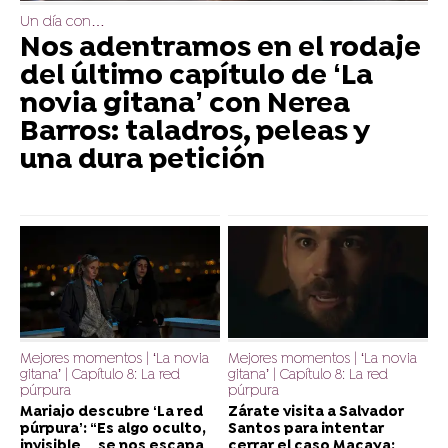
Un día con…
Nos adentramos en el rodaje
del último capítulo de ‘La
novia gitana’ con Nerea
Barros: taladros, peleas y
una dura petición
Mejores momentos | ‘La novia
Mejores momentos | ‘La novia
gitana’ | Capítulo 8: La red
gitana’ | Capítulo 8: La red
púrpura
púrpura
Mariajo descubre ‘La red
Zárate visita a Salvador
púrpura’: “Es algo oculto,
Santos para intentar
invisible… se nos escapa
cerrar el caso Macaya: