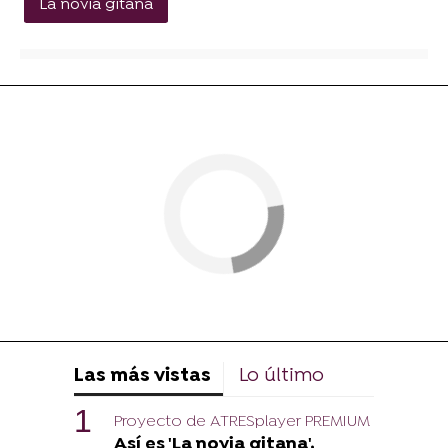
La novia gitana
Las más vistas
Lo último
Proyecto de ATRESplayer PREMIUM
Así es 'La novia gitana',