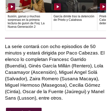
Ilusión, ganas y muchas
García dimite tras la detención
Prieto e
sorpresas en la primera
de Prieto y Calatrava
Calatrava
lectura de guion de Foq: La
detenid
Nueva Generación 2
La serie contará con ocho episodios de 50
minutos y estará dirigida por Paco Cabezas. El
elenco lo completan Francesc Garrido
(Buendía), Ginés García Millán (Rentero), Lola
Casamayor (Ascensión), Miguel Angel Solá
(Salvador), Zaira Romero (Susana Macaya),
Miguel Hermoso (Masegosa), Cecilia Gómez
(Cintia), Oscar de la Fuente (Jaúregui) y Manel
Sans (Lusson), entre otros.