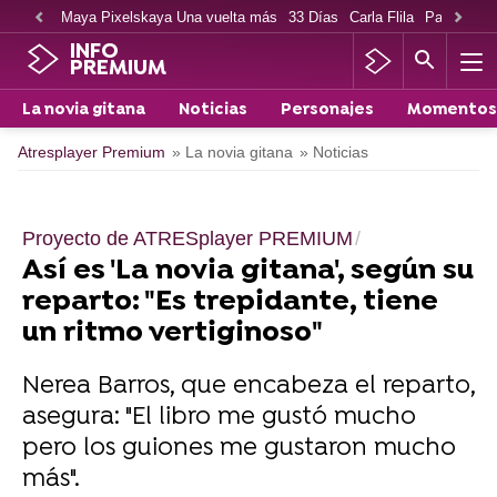
Maya Pixelskaya Una vuelta más
33 Días
Carla Flila
Paco Cabe
INFO
PREMIUM
La novia gitana
Noticias
Personajes
Momentos
Atresplayer Premium
» La novia gitana
» Noticias
Proyecto de ATRESplayer PREMIUM
Así es 'La novia gitana', según su
reparto: "Es trepidante, tiene
un ritmo vertiginoso"
Nerea Barros, que encabeza el reparto,
asegura: "El libro me gustó mucho
pero los guiones me gustaron mucho
más".