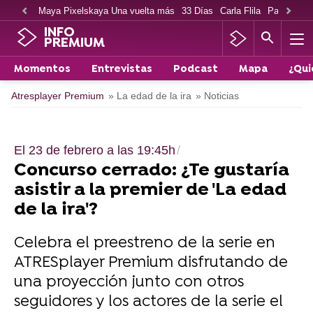
Maya Pixelskaya Una vuelta más
33 Días
Carla Flila
Paco Cabe
INFO
PREMIUM
Momentos
Entrevistas
Podcast
Mapa
¿Qui
Atresplayer Premium
» La edad de la ira
» Noticias
El 23 de febrero a las 19:45h
Concurso cerrado: ¿Te gustaría
asistir a la premier de 'La edad
de la ira'?
Celebra el preestreno de la serie en
ATRESplayer Premium disfrutando de
una proyección junto con otros
seguidores y los actores de la serie el