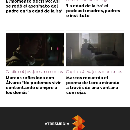
de esta tercera entrega
El momento decisivo: Así
'La edad de la ira', el
se rodó el asesinato del
podcast: madres, padres
padre en ‘la edad de la ira'
e instituto
Capítulo 4 | Mejores momentos
Capítulo 4| Mejores momentos
Marcos reflexiona con
Marcos recuerda el
Álvaro: “No podemos vivir
poema de Lorca mirando
contentando siempre a
a través de una ventana
los demás”
con rejas