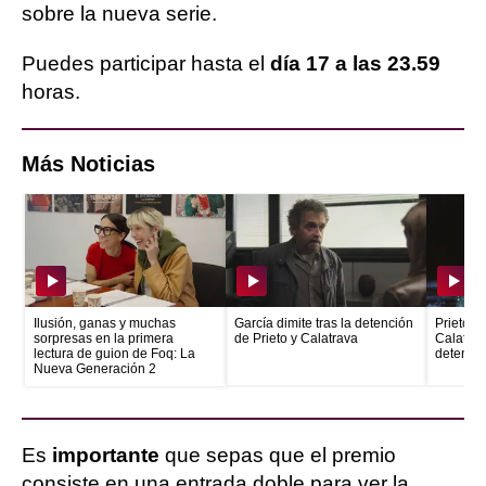
sobre la nueva serie.
Puedes participar hasta el
día 17 a las 23.59
horas.
Más Noticias
Ilusión, ganas y muchas
García dimite tras la detención
Prieto e
sorpresas en la primera
de Prieto y Calatrava
Calatrava
lectura de guion de Foq: La
detenid
Nueva Generación 2
Es
importante
que sepas que el premio
consiste en una entrada doble para ver la