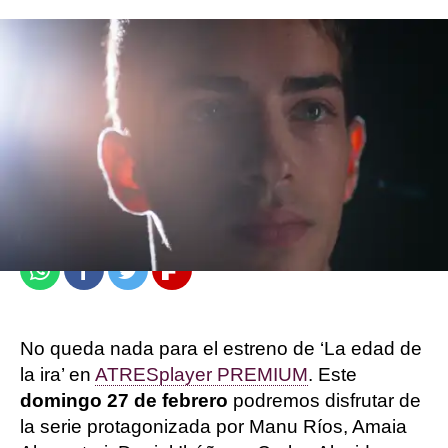
atresplayer
Madrid
Publicado:
22 de febrero de 2022, 18:36
Whatsapp
Facebook
Twitter
Flipboard
No queda nada para el estreno de ‘La edad de
la ira’ en
ATRESplayer PREMIUM
. Este
domingo 27 de febrero
podremos disfrutar de
la serie protagonizada por Manu Ríos, Amaia