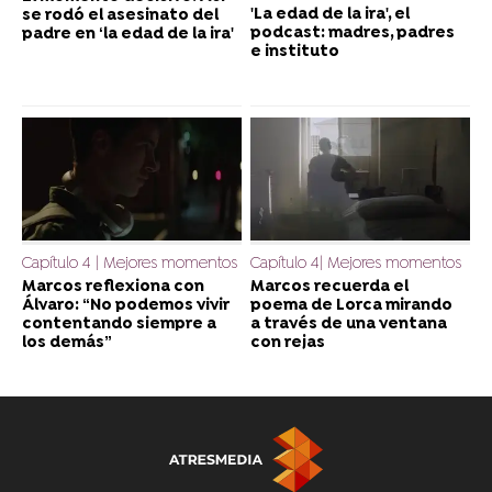
'La edad de la ira', el
se rodó el asesinato del
podcast: madres, padres
padre en ‘la edad de la ira'
e instituto
Capítulo 4 | Mejores momentos
Capítulo 4| Mejores momentos
Marcos reflexiona con
Marcos recuerda el
Álvaro: “No podemos vivir
poema de Lorca mirando
contentando siempre a
a través de una ventana
los demás”
con rejas