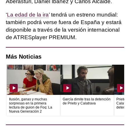
Aberasturi, Daniel Ibáñez y Carlos Alcaide.
‘
La edad de la ira
’ tendrá un estreno mundial:
también podrá verse fuera de España y estará
disponible a través de la versión internacional
de ATRESplayer PREMIUM.
Más Noticias
Ilusión, ganas y muchas
García dimite tras la detención
Prieto e
sorpresas en la primera
de Prieto y Calatrava
Calatrava
lectura de guion de Foq: La
detenid
Nueva Generación 2