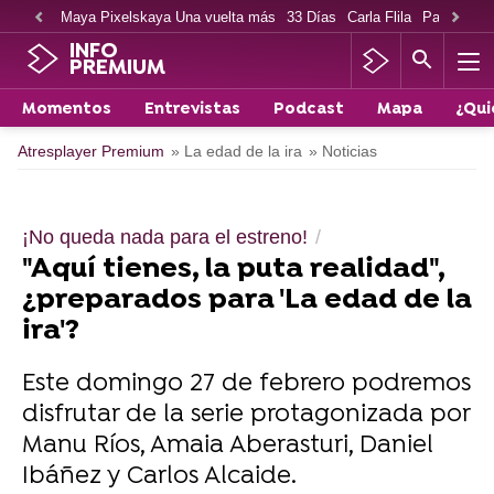
Maya Pixelskaya Una vuelta más
33 Días
Carla Flila
Paco Cabe
INFO
PREMIUM
Momentos
Entrevistas
Podcast
Mapa
¿Qui
Atresplayer Premium
» La edad de la ira
» Noticias
¡No queda nada para el estreno!
"Aquí tienes, la puta realidad",
¿preparados para 'La edad de la
ira'?
Este domingo 27 de febrero podremos
disfrutar de la serie protagonizada por
Manu Ríos, Amaia Aberasturi, Daniel
Ibáñez y Carlos Alcaide.