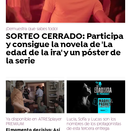
¡Demuestra que sabes todo!
SORTEO CERRADO: Participa
y consigue la novela de 'La
edad de la ira' y un póster de
la serie
Ya disponible en ATRESplayer
Lucia, Sofía y Lucas son los
PREMIUM
nombres de los protagonistas
de esta tercera entrega
El momento decisivo: Así