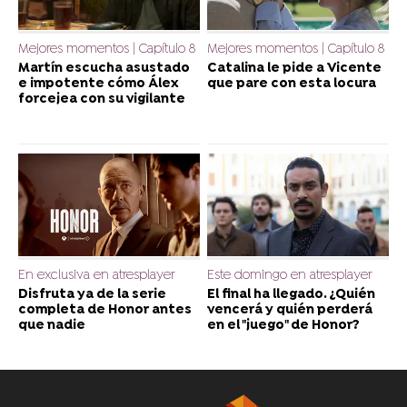
Mejores momentos | Capítulo 8
Mejores momentos | Capítulo 8
Martín escucha asustado
Catalina le pide a Vicente
e impotente cómo Álex
que pare con esta locura
forcejea con su vigilante
En exclusiva en atresplayer
Este domingo en atresplayer
Disfruta ya de la serie
El final ha llegado. ¿Quién
completa de Honor antes
vencerá y quién perderá
que nadie
en el "juego" de Honor?