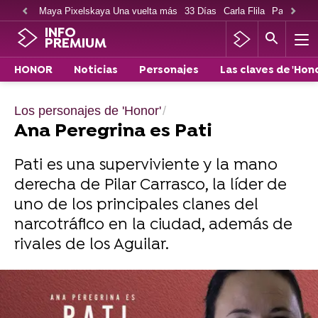
Maya Pixelskaya Una vuelta más
33 Días
Carla Flila
Paco Cabe
INFO
PREMIUM
HONOR
Noticias
Personajes
Las claves de 'Hono
Los personajes de 'Honor'
Ana Peregrina es Pati
Pati es una superviviente y la mano
derecha de Pilar Carrasco, la líder de
uno de los principales clanes del
narcotráfico en la ciudad, además de
rivales de los Aguilar.