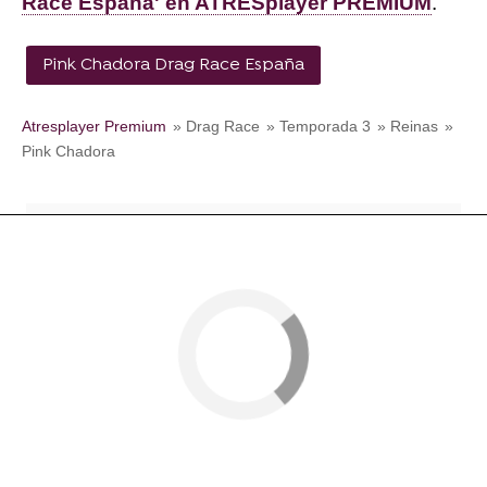
Race España' en ATRESplayer PREMIUM
.
Pink Chadora Drag Race España
Atresplayer Premium
» Drag Race
» Temporada 3
» Reinas
»
Pink Chadora