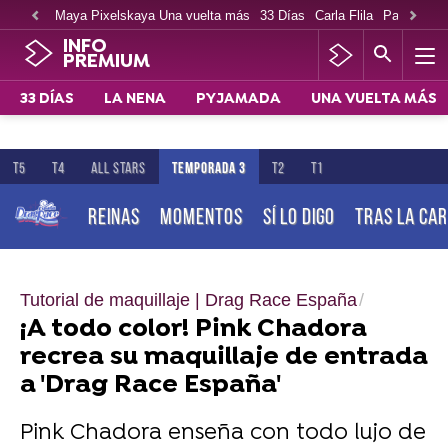
Maya Pixelskaya Una vuelta más
33 Días
Carla Flila
Paco Cabe
INFO
PREMIUM
33 DÍAS
LA NENA
PYJAMADA
UNA VUELTA MÁS
T5
T4
ALL STARS
TEMPORADA 3
T2
T1
REINAS
MOMENTOS
SÍ LO DIGO
TRAS LA CA
Tutorial de maquillaje | Drag Race España
¡A todo color! Pink Chadora
recrea su maquillaje de entrada
a 'Drag Race España'
Pink Chadora enseña con todo lujo de