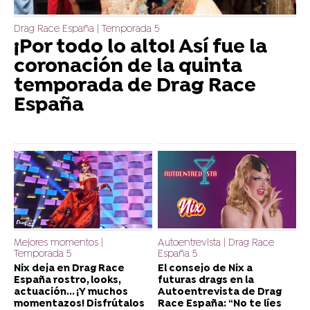
Drag Race España | Temporada 5
¡Por todo lo alto! Así fue la
coronación de la quinta
temporada de Drag Race
España
Mejores momentos |
Autoentrevista | Drag Race
Temporada 5
España 5
Nix deja en Drag Race
El consejo de Nix a
España rostro, looks,
futuras drags en la
actuación... ¡Y muchos
Autoentrevista de Drag
momentazos! Disfrútalos
Race España: “No te líes