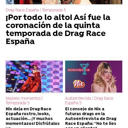
Drag Race España | Temporada 5
¡Por todo lo alto! Así fue la
coronación de la quinta
temporada de Drag Race
España
Mejores momentos |
Autoentrevista | Drag Race
Temporada 5
España 5
Nix deja en Drag Race
El consejo de Nix a
España rostro, looks,
futuras drags en la
actuación... ¡Y muchos
Autoentrevista de Drag
momentazos! Disfrútalos
Race España: “No te líes