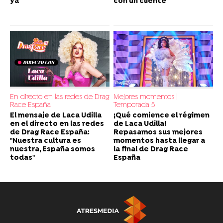
ya
con un cliente"
En directo en las redes de Drag
Mejores momentos |
Race España
Temporada 5
El mensaje de Laca Udilla
¡Qué comience el régimen
en el directo en las redes
de Laca Udilla!
de Drag Race España:
Repasamos sus mejores
"Nuestra cultura es
momentos hasta llegar a
nuestra, España somos
la final de Drag Race
todas"
España