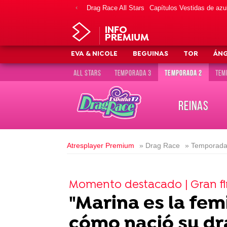
Drag Race All Stars
Capítulos Vestidas de azu
INFO
PREMIUM
EVA & NICOLE
BEGUINAS
TOR
ÁN
ALL STARS
TEMPORADA 3
TEMPORADA 2
TEM
REINAS
Atresplayer Premium
» Drag Race
» Temporada
Momento destacado | Gran fi
"Marina es la fem
cómo nació su dr