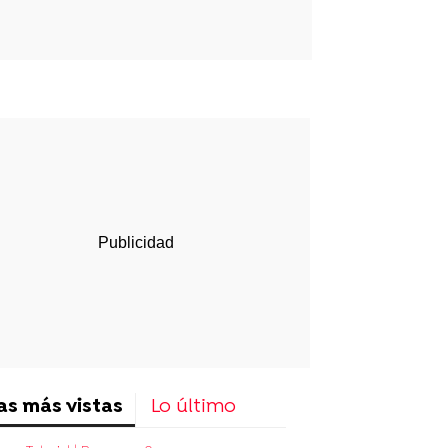
p
ir
ebook
Twitter
Linkedin
Flipboard
as más vistas
Lo último