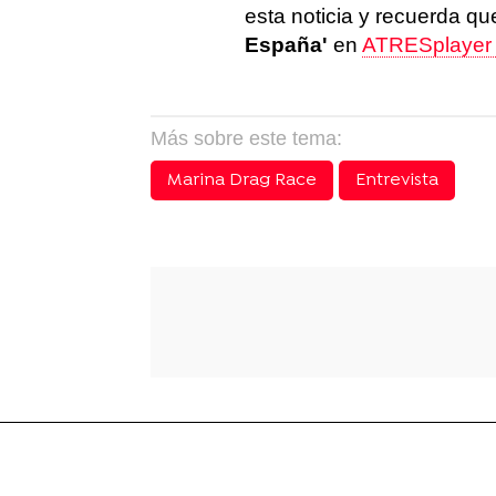
esta noticia y recuerda q
España'
en
ATRESplaye
Más sobre este tema:
Marina Drag Race
Entrevista