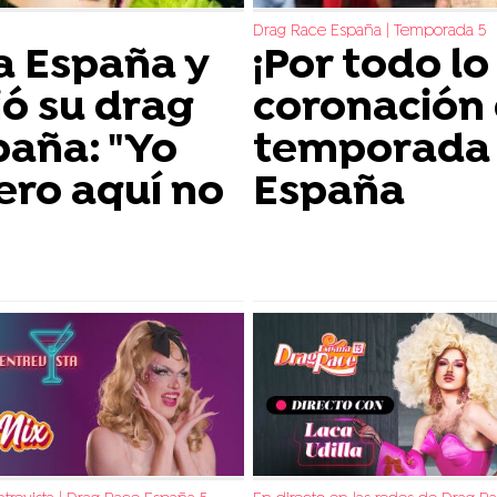
Drag Race España | Temporada 5
 a España y
¡Por todo lo 
ó su drag
coronación 
paña: "Yo
temporada 
 pero aquí no
España