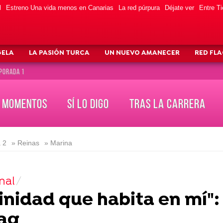
l
Estreno Una vida menos en Canarias
La red púrpura
Déjate ver
Entre Ti
GELA
LA PASIÓN TURCA
UN NUEVO AMANECER
RED FL
PORADA 1
MOMENTOS
SÍ LO DIGO
TRAS LA CARRERA
 2
» Reinas
» Marina
nal
inidad que habita en mí":
ag