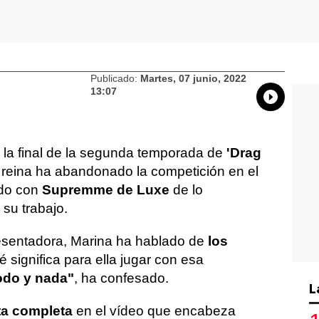
Publicado:
Martes, 07 junio, 2022
13:07
Whatsap
Compart
Fac
a la final de la segunda temporada de
'Drag
 reina ha abandonado la competición en el
ado con
Supremme de Luxe
de lo
 su trabajo.
resentadora, Marina ha hablado de
los
 significa para ella jugar con esa
odo y nada"
, ha confesado.
L
sta completa
en el vídeo que encabeza