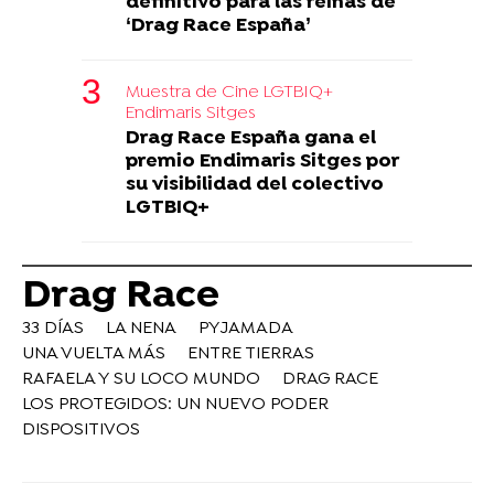
definitivo para las reinas de
‘Drag Race España’
Muestra de Cine LGTBIQ+
Endimaris Sitges
Drag Race España gana el
premio Endimaris Sitges por
su visibilidad del colectivo
LGTBIQ+
Drag Race
33 DÍAS
LA NENA
PYJAMADA
UNA VUELTA MÁS
ENTRE TIERRAS
RAFAELA Y SU LOCO MUNDO
DRAG RACE
LOS PROTEGIDOS: UN NUEVO PODER
DISPOSITIVOS