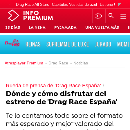
Drag Race All Stars
Capítulos Vestidas de azul
Estreno Una vida
INFO
PREMIUM
33 DÍAS
LA NENA
PYJAMADA
UNA VUELTA MÁS
E
REINAS
SUPREMME DE LUXE
JURADO
MOME
Atresplayer Premium
» Drag Race
» Noticias
Rueda de prensa de ‘Drag Race España’
Dónde y cómo disfrutar del
estreno de 'Drag Race España'
Te lo contamos todo sobre el formato
más esperado y mejor valorado del