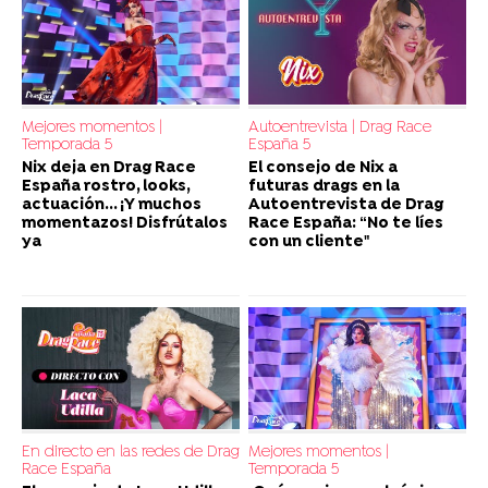
Mejores momentos |
Autoentrevista | Drag Race
Temporada 5
España 5
Nix deja en Drag Race
El consejo de Nix a
España rostro, looks,
futuras drags en la
actuación... ¡Y muchos
Autoentrevista de Drag
momentazos! Disfrútalos
Race España: “No te líes
ya
con un cliente"
En directo en las redes de Drag
Mejores momentos |
Race España
Temporada 5