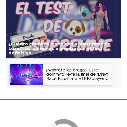
¿Cuánto conocen las reinas a Supremme de
Luxe? Las ponemos a prueba con el test
definitivo
¡Agárrate las bragas! Este
domingo llega la final de 'Drag
Race España' a ATRESplayer
PREMIUM