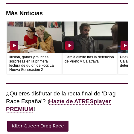
Más Noticias
Ilusión, ganas y muchas
García dimite tras la detención
Prieto e
sorpresas en la primera
de Prieto y Calatrava
Calatrava
lectura de guion de Foq: La
detenid
Nueva Generación 2
¿Quieres disfrutar de la recta final de 'Drag
Race España'?
¡
Hazte de ATRESplayer
PREMIUM
!
Killer Queen Drag Race