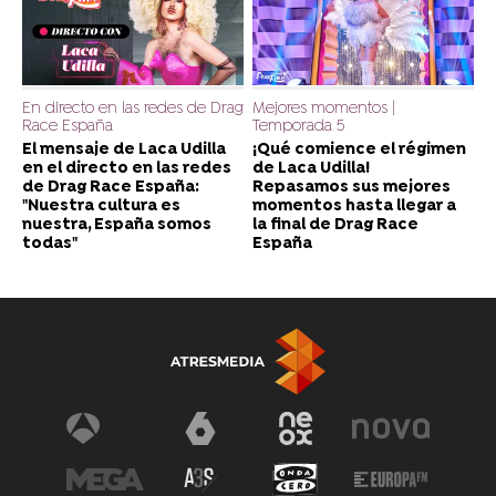
En directo en las redes de Drag
Mejores momentos |
Race España
Temporada 5
El mensaje de Laca Udilla
¡Qué comience el régimen
en el directo en las redes
de Laca Udilla!
de Drag Race España:
Repasamos sus mejores
"Nuestra cultura es
momentos hasta llegar a
nuestra, España somos
la final de Drag Race
todas"
España