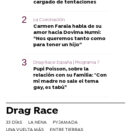
cargado de tentaciones
La Coronación
Carmen Farala habla de su
amor hacia Dovima Nurmi:
“Nos queremos tanto como
para tener un hijo”
Drag Race España | Programa 7
Pupi Poisson, sobre la
relación con su familia: "Con
mi madre no sale el tema
gay, es tabú”
Drag Race
33 DÍAS
LA NENA
PYJAMADA
UNA VUELTA MÁS
ENTRE TIERRAS