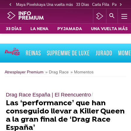
Maya Pixelskaya Una vuelta más
33 Días
Carla Flila
Paco Cabe
INFO
PREMIUM
33 DÍAS
LA NENA
PYJAMADA
UNA VUELTA MÁS
REINAS
SUPREMME DE LUXE
JURADO
MOME
Atresplayer Premium
» Drag Race
» Momentos
Drag Race España | El Reencuentro
Las ‘performance’ que han
conseguido llevar a Killer Queen
a la gran final de ‘Drag Race
España’