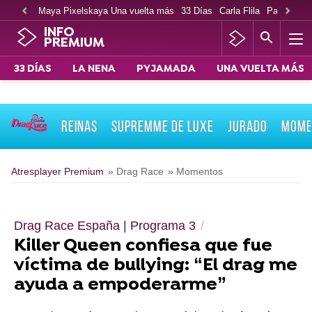
Maya Pixelskaya Una vuelta más
33 Días
Carla Flila
Paco Cabe
INFO
PREMIUM
33 DÍAS
LA NENA
PYJAMADA
UNA VUELTA MÁS
REINAS
SUPREMME DE LUXE
JURADO
MOME
Atresplayer Premium
» Drag Race
» Momentos
Drag Race España | Programa 3
Killer Queen confiesa que fue
víctima de bullying: “El drag me
ayuda a empoderarme”