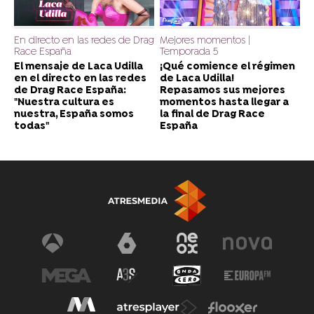
En directo en las redes de Drag
Mejores momentos |
Race España
Temporada 5
El mensaje de Laca Udilla
¡Qué comience el régimen
en el directo en las redes
de Laca Udilla!
de Drag Race España:
Repasamos sus mejores
"Nuestra cultura es
momentos hasta llegar a
nuestra, España somos
la final de Drag Race
todas"
España