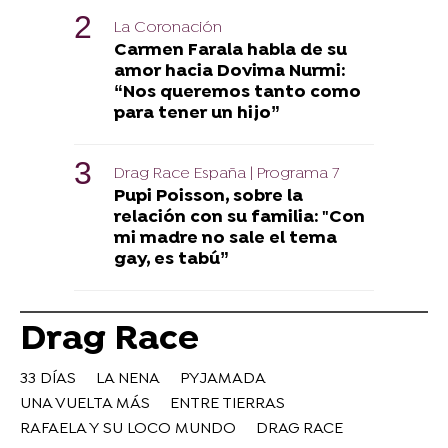
La Coronación
Carmen Farala habla de su
amor hacia Dovima Nurmi:
“Nos queremos tanto como
para tener un hijo”
Drag Race España | Programa 7
Pupi Poisson, sobre la
relación con su familia: "Con
mi madre no sale el tema
gay, es tabú”
Drag Race
33 DÍAS
LA NENA
PYJAMADA
UNA VUELTA MÁS
ENTRE TIERRAS
RAFAELA Y SU LOCO MUNDO
DRAG RACE