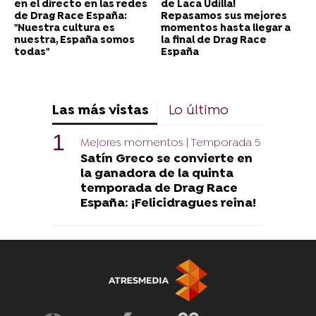
en el directo en las redes
de Laca Udilla!
de Drag Race España:
Repasamos sus mejores
"Nuestra cultura es
momentos hasta llegar a
nuestra, España somos
la final de Drag Race
todas"
España
Las más vistas
Lo último
Mejores momentos | Temporada 5
Satín Greco se convierte en
la ganadora de la quinta
temporada de Drag Race
España: ¡Felicidragues reina!