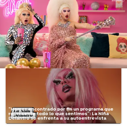
Atresplayer Premium
» Drag Race
La Niña Delantro Drag Race España
Vídeos
“Hemos encontrado por fin un programa que
represente todo lo que sentimos”: La Niña
Delantro se enfrenta a su autoentrevista