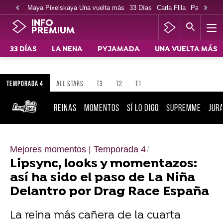
Maya Pixelskaya Una vuelta más
33 Días
Carla Flila
Paco Cabe
INFO
PREMIUM
33 DÍAS
LA NENA
PYJAMADA
UNA VUELTA MÁS
TEMPORADA 4
ALL STARS
T3
T2
T1
REINAS
MOMENTOS
SÍ LO DIGO
SUPREMME
JUR
Mejores momentos | Temporada 4
Lipsync, looks y momentazos:
así ha sido el paso de La Niña
Delantro por Drag Race España
La reina más cañera de la cuarta