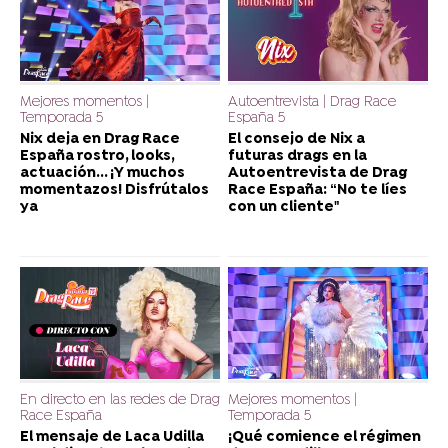
Mejores momentos |
Autoentrevista | Drag Race
Temporada 5
España 5
Nix deja en Drag Race
El consejo de Nix a
España rostro, looks,
futuras drags en la
actuación... ¡Y muchos
Autoentrevista de Drag
momentazos! Disfrútalos
Race España: “No te líes
ya
con un cliente"
En directo en las redes de Drag
Mejores momentos |
Race España
Temporada 5
El mensaje de Laca Udilla
¡Qué comience el régimen