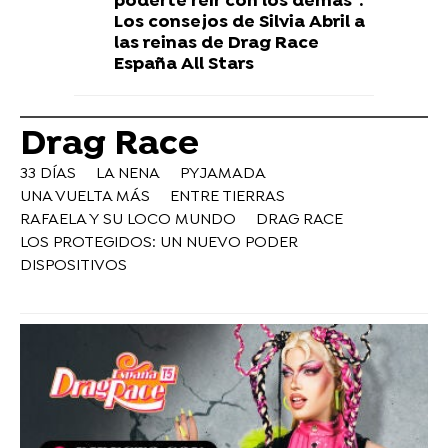
poderte reír con los demás":
Los consejos de Silvia Abril a
las reinas de Drag Race
España All Stars
Drag Race
33 DÍAS
LA NENA
PYJAMADA
UNA VUELTA MÁS
ENTRE TIERRAS
RAFAELA Y SU LOCO MUNDO
DRAG RACE
LOS PROTEGIDOS: UN NUEVO PODER
DISPOSITIVOS