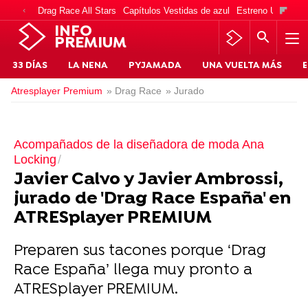
Drag Race All Stars
Capítulos Vestidas de azul
Estreno Una vida
INFO
PREMIUM
33 DÍAS
LA NENA
PYJAMADA
UNA VUELTA MÁS
E
Atresplayer Premium
» Drag Race
» Jurado
Acompañados de la diseñadora de moda Ana
Locking
Javier Calvo y Javier Ambrossi,
jurado de 'Drag Race España' en
ATRESplayer PREMIUM
Preparen sus tacones porque ‘Drag
Race España’ llega muy pronto a
ATRESplayer PREMIUM.