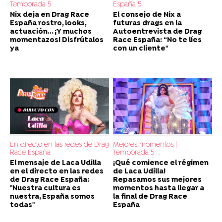
Temporada 5
España 5
Nix deja en Drag Race
El consejo de Nix a
España rostro, looks,
futuras drags en la
actuación... ¡Y muchos
Autoentrevista de Drag
momentazos! Disfrútalos
Race España: “No te líes
ya
con un cliente"
En directo en las redes de Drag
Mejores momentos |
Race España
Temporada 5
El mensaje de Laca Udilla
¡Qué comience el régimen
en el directo en las redes
de Laca Udilla!
de Drag Race España:
Repasamos sus mejores
"Nuestra cultura es
momentos hasta llegar a
nuestra, España somos
la final de Drag Race
todas"
España