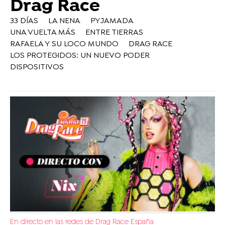
Drag Race
33 DÍAS
LA NENA
PYJAMADA
UNA VUELTA MÁS
ENTRE TIERRAS
RAFAELA Y SU LOCO MUNDO
DRAG RACE
LOS PROTEGIDOS: UN NUEVO PODER
DISPOSITIVOS
En directo en las redes de Drag Race España