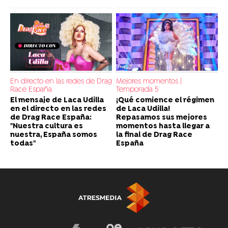
En directo en las redes de Drag
Mejores momentos |
Race España
Temporada 5
El mensaje de Laca Udilla
¡Qué comience el régimen
en el directo en las redes
de Laca Udilla!
de Drag Race España:
Repasamos sus mejores
"Nuestra cultura es
momentos hasta llegar a
nuestra, España somos
la final de Drag Race
todas"
España