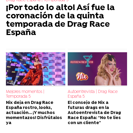
Drag Race España | Temporada 5
¡Por todo lo alto! Así fue la
coronación de la quinta
temporada de Drag Race
España
Mejores momentos |
Autoentrevista | Drag Race
Temporada 5
España 5
Nix deja en Drag Race
El consejo de Nix a
España rostro, looks,
futuras drags en la
actuación... ¡Y muchos
Autoentrevista de Drag
momentazos! Disfrútalos
Race España: “No te líes
ya
con un cliente"