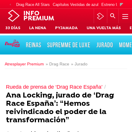
Drag Race All Stars
Capítulos Vestidas de azul
Estreno Una vida
INFO
PREMIUM
33 DÍAS
LA NENA
PYJAMADA
UNA VUELTA MÁS
E
REINAS
SUPREMME DE LUXE
JURADO
MOME
Atresplayer Premium
» Drag Race
» Jurado
Rueda de prensa de ‘Drag Race España’
Ana Locking, jurado de ‘Drag
Race España’: “Hemos
reivindicado el poder de la
transformación”