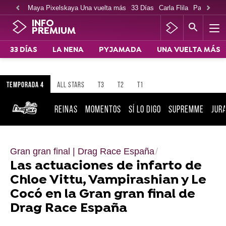
Maya Pixelskaya Una vuelta más
33 Días
Carla Flila
Paco Cabe
INFO
PREMIUM
33 DÍAS
LA NENA
PYJAMADA
UNA VUELTA MÁS
TEMPORADA 4
ALL STARS
T3
T2
T1
REINAS
MOMENTOS
SÍ LO DIGO
SUPREMME
JUR
Gran gran final | Drag Race España
Las actuaciones de infarto de
Chloe Vittu, Vampirashian y Le
Cocó en la Gran gran final de
Drag Race España