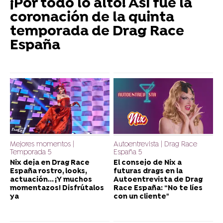
¡Por todo lo alto! Así fue la
coronación de la quinta
temporada de Drag Race
España
Mejores momentos |
Autoentrevista | Drag Race
Temporada 5
España 5
Nix deja en Drag Race
El consejo de Nix a
España rostro, looks,
futuras drags en la
actuación... ¡Y muchos
Autoentrevista de Drag
momentazos! Disfrútalos
Race España: “No te líes
ya
con un cliente"