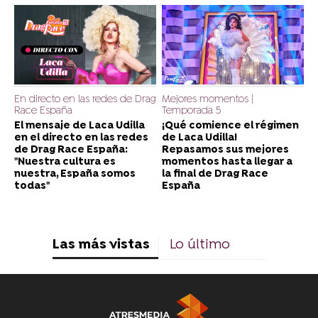
En directo en las redes de Drag
Mejores momentos |
Race España
Temporada 5
El mensaje de Laca Udilla
¡Qué comience el régimen
en el directo en las redes
de Laca Udilla!
de Drag Race España:
Repasamos sus mejores
"Nuestra cultura es
momentos hasta llegar a
nuestra, España somos
la final de Drag Race
todas"
España
Las más vistas
Lo último