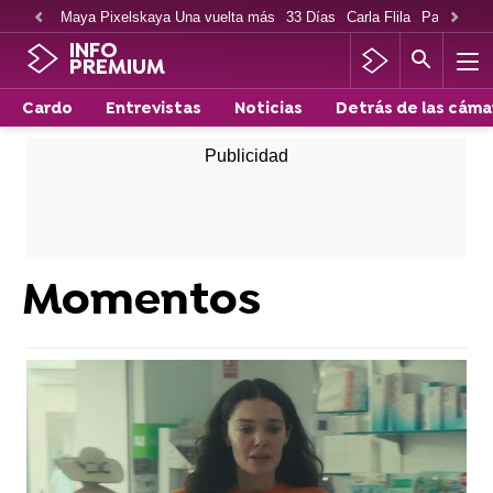
Maya Pixelskaya Una vuelta más
33 Días
Carla Flila
Paco Cabe
INFO
PREMIUM
Cardo
Entrevistas
Noticias
Detrás de las cáma
Momentos