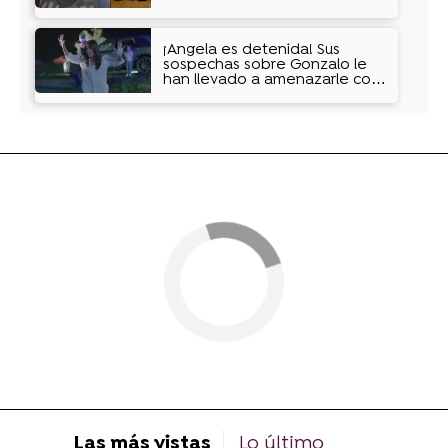
¡Ángela es detenida! Sus
sospechas sobre Gonzalo le
han llevado a amenazarle con
un arpón
Las más vistas
Lo último