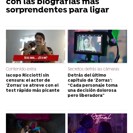
con las biografías más
sorprendentes para ligar
Contenido extra
Secretos detrás las cámaras
Iacopo Ricciotti sin
Detrás del último
censura: el actor de
capítulo de ‘Zorras’:
'Zorras' se atreve con el
“Cada personaje toma
test rápido más picante
una decisión dolorosa
pero liberadora”