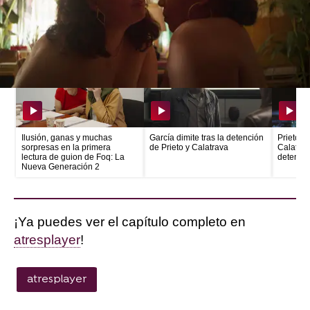
Más Noticias
Ilusión, ganas y muchas
García dimite tras la detención
Prieto e
sorpresas en la primera
de Prieto y Calatrava
Calatrava
lectura de guion de Foq: La
detenid
Nueva Generación 2
¡Ya puedes ver el capítulo completo en
atresplayer
!
atresplayer