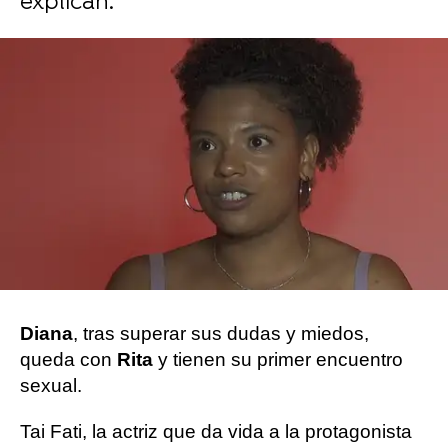
explican.
Carmen Marar | Ximena Rodero
Publicado:
22 de agosto de 2023, 14:18
Whatsapp
Facebook
Twitter
Flipboard
Diana
, tras superar sus dudas y miedos,
queda con
Rita
y tienen su primer encuentro
sexual.
Tai Fati, la actriz que da vida a la protagonista