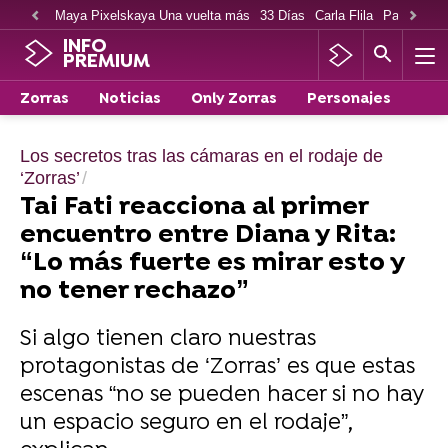
Maya Pixelskaya Una vuelta más
33 Días
Carla Flila
Paco Cabe
INFO
PREMIUM
Zorras
Noticias
Only Zorras
Personajes
Los secretos tras las cámaras en el rodaje de
‘Zorras’
Tai Fati reacciona al primer
encuentro entre Diana y Rita:
“Lo más fuerte es mirar esto y
no tener rechazo”
Si algo tienen claro nuestras
protagonistas de ‘Zorras’ es que estas
escenas “no se pueden hacer si no hay
un espacio seguro en el rodaje”,