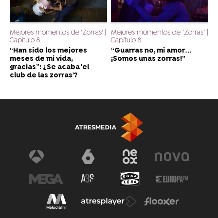
Mejores momentos de 'Zorras' |
Mejores momentos de ‘Zorras’ |
Capítulo 8
Capítulo 8
“Han sido los mejores
“Guarras no, mi amor…
meses de mi vida,
¡Somos unas zorras!”
gracias”: ¿Se acaba 'el
club de las zorras'?