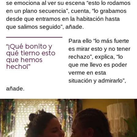
se emociona al ver su escena “esto lo rodamos
en un plano secuencia”, cuenta, “lo grabamos
desde que entramos en la habitación hasta
que salimos seguido”, añade.
Para ello “lo más fuerte
“¡Qué bonito y
es mirar esto y no tener
qué tierno esto
rechazo”, explica, “lo
que hemos
que me llevo es poder
hecho!”
verme en esta
situación y admirarlo”,
añade.
Si algo tienen claro nuestras protagonistas de
‘
Zorras
’ es que estas escenas “no se pueden
hacer si no hay un espacio seguro en el
rodaje”, explican.