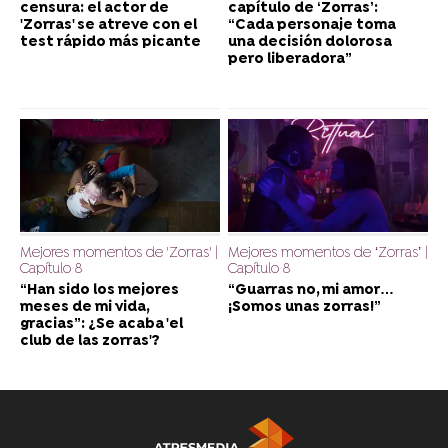
censura: el actor de
capítulo de ‘Zorras’:
'Zorras' se atreve con el
“Cada personaje toma
test rápido más picante
una decisión dolorosa
pero liberadora”
Mejores momentos de 'Zorras' |
Mejores momentos de ‘Zorras’ |
Capítulo 8
Capítulo 8
“Han sido los mejores
“Guarras no, mi amor…
meses de mi vida,
¡Somos unas zorras!”
gracias”: ¿Se acaba 'el
club de las zorras'?