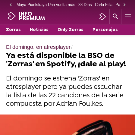
Maya Pixelskaya Una vuelta más
33 Días
Carla Flila
Paco Cabe
INFO
PREMIUM
Zorras
Noticias
Only Zorras
Personajes
El domingo, en atresplayer
Ya está disponible la BSO de
'Zorras' en Spotify, ¡dale al play!
El domingo se estrena 'Zorras' en
atresplayer pero ya puedes escuchar
la lista de las 22 canciones de la serie
compuesta por Adrian Foulkes.