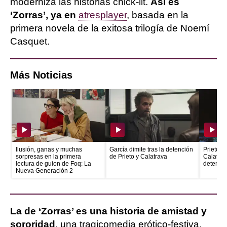
moderniza las historias chick-lit.
Así es
‘Zorras’, ya en
atresplayer
, basada en la
primera novela de la exitosa trilogía de Noemí
Casquet.
Más Noticias
Ilusión, ganas y muchas
García dimite tras la detención
Prieto e
sorpresas en la primera
de Prieto y Calatrava
Calatrava
lectura de guion de Foq: La
detenid
Nueva Generación 2
La de ‘Zorras’ es una historia de amistad y
sororidad
, una tragicomedia erótico-festiva,