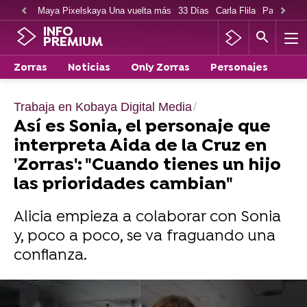
Maya Pixelskaya Una vuelta más
33 Días
Carla Flila
Paco Cabe
INFO
PREMIUM
Zorras
Noticias
Only Zorras
Personajes
Trabaja en Kobaya Digital Media
Así es Sonia, el personaje que
interpreta Aida de la Cruz en
'Zorras': "Cuando tienes un hijo
las prioridades cambian"
Alicia empieza a colaborar con Sonia
y, poco a poco, se va fraguando una
confianza.