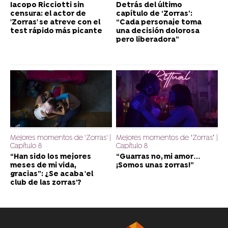
Iacopo Ricciotti sin
Detrás del último
censura: el actor de
capítulo de ‘Zorras’:
'Zorras' se atreve con el
“Cada personaje toma
test rápido más picante
una decisión dolorosa
pero liberadora”
Mejores momentos de 'Zorras' |
Mejores momentos de ‘Zorras’ |
Capítulo 8
Capítulo 8
“Han sido los mejores
“Guarras no, mi amor…
meses de mi vida,
¡Somos unas zorras!”
gracias”: ¿Se acaba 'el
club de las zorras'?