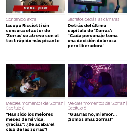
Contenido extra
Secretos detrás las cámaras
Iacopo Ricciotti sin
Detrás del último
censura: el actor de
capítulo de ‘Zorras’:
'Zorras' se atreve con el
“Cada personaje toma
test rápido más picante
una decisión dolorosa
pero liberadora”
Mejores momentos de 'Zorras' |
Mejores momentos de ‘Zorras’ |
Capítulo 8
Capítulo 8
“Han sido los mejores
“Guarras no, mi amor…
meses de mi vida,
¡Somos unas zorras!”
gracias”: ¿Se acaba 'el
club de las zorras'?