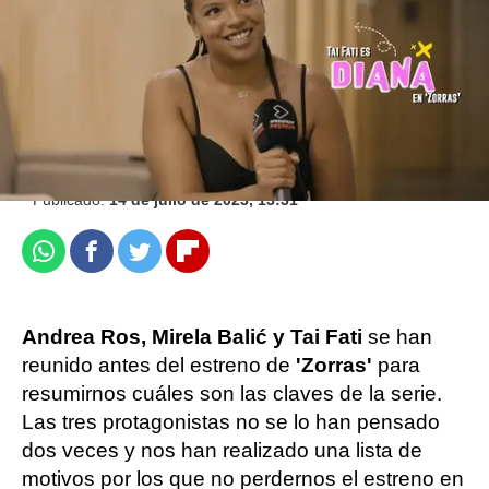
Carmen Marar |
Jennifer Álvarez
Publicado:
14 de julio de 2023, 13:31
Whatsapp
Facebook
Twitter
Flipboard
Andrea Ros, Mirela Balić y Tai Fati
se han
reunido antes del estreno de
'Zorras'
para
resumirnos cuáles son las claves de la serie.
Las tres protagonistas no se lo han pensado
dos veces y nos han realizado una lista de
motivos por los que no perdernos el estreno en