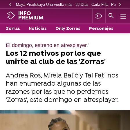
Maya Pixelskaya Una vuelta más
33 Días
Carla Flila
Paco Cabe
INFO
PREMIUM
Zorras
Noticias
Only Zorras
Personajes
El domingo, estreno en atresplayer
Los 12 motivos por los que
unirte al club de las 'Zorras'
Andrea Ros, Mirela Balić y Tai Fati nos
han enumerado algunas de las
razones por las que no perdernos
'Zorras', este domingo en atresplayer.
El domingo, estreno de 'Zorras' en
atresplayer.