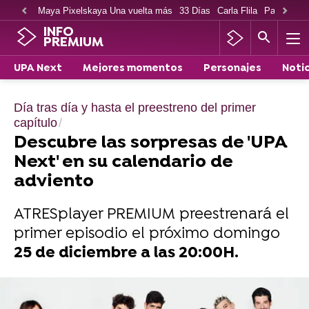
Maya Pixelskaya Una vuelta más
33 Días
Carla Flila
Paco Cabe
INFO
PREMIUM
UPA Next
Mejores momentos
Personajes
Notic
Día tras día y hasta el preestreno del primer
capítulo
Descubre las sorpresas de 'UPA
Next' en su calendario de
adviento
ATRESplayer PREMIUM preestrenará el
primer episodio el próximo domingo
25 de diciembre a las 20:00H.