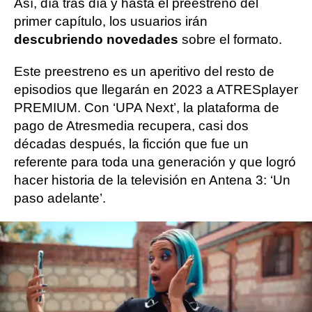
Así, día tras día y hasta el preestreno del
primer capítulo, los usuarios irán
descubriendo novedades
sobre el formato.
Este preestreno es un aperitivo del resto de
episodios que llegarán en 2023 a ATRESplayer
PREMIUM. Con ‘UPA Next’, la plataforma de
pago de Atresmedia recupera, casi dos
décadas después, la ficción que fue un
referente para toda una generación y que logró
hacer historia de la televisión en Antena 3: ‘Un
paso adelante’.
Antes del preestreno del primer capítulo en la
plataforma de pago de Atresmedia, el próximo
21 de diciembre, los seguidores de la serie
también tendrán una cita muy especial: en el