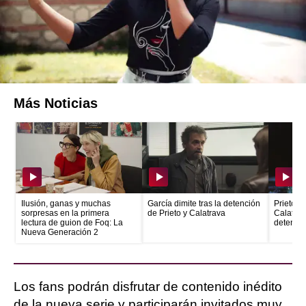
canal de Twitch de Atresplayer se emitirá, de la
mano de Mahou, un encuentro en directo que
contará con la presencia de los protagonistas
de ‘UPA Next’.
Más Noticias
Ilusión, ganas y muchas
García dimite tras la detención
Prieto e
sorpresas en la primera
de Prieto y Calatrava
Calatrava
lectura de guion de Foq: La
detenid
Nueva Generación 2
Los fans podrán disfrutar de contenido inédito
de la nueva serie y participarán invitados muy