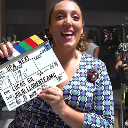
o Sánchez
Whatsapp
Facebook
Twitter
Flipboa
la
Escuela Carmen Arranz
.
uestra
escuela de artes escénicas