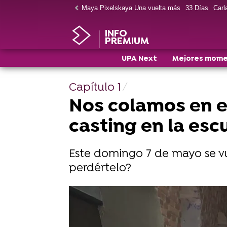
Maya Pixelskaya Una vuelta más
33 Días
Carla
INFO
PREMIUM
UPA Next
Mejores mom
Capítulo 1
Nos colamos en e
casting en la es
Este domingo 7 de mayo se vue
perdértelo?
Así se rodó la escena del metro de