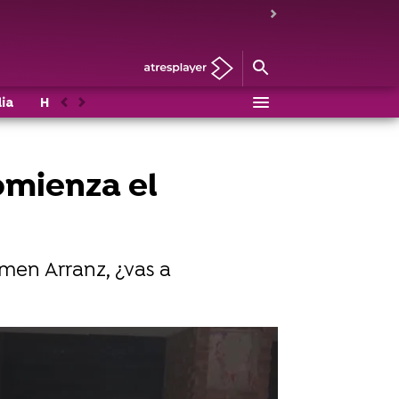
ia
Historias de UPA Next
Mahou
Casting
Anterior
Siguiente
omienza el
men Arranz, ¿vas a