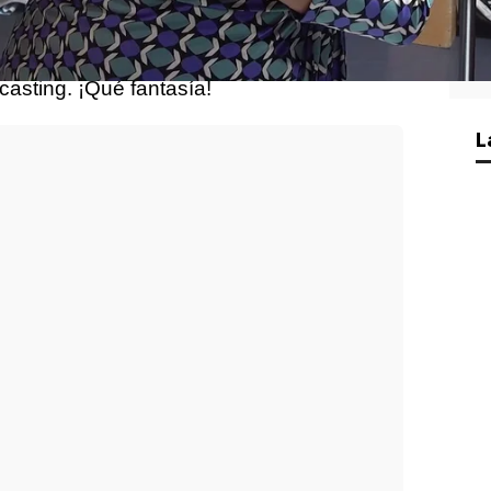
de ‘
UPA Next
’ y descubrimos todos los
casting. ¡Qué fantasía!
L