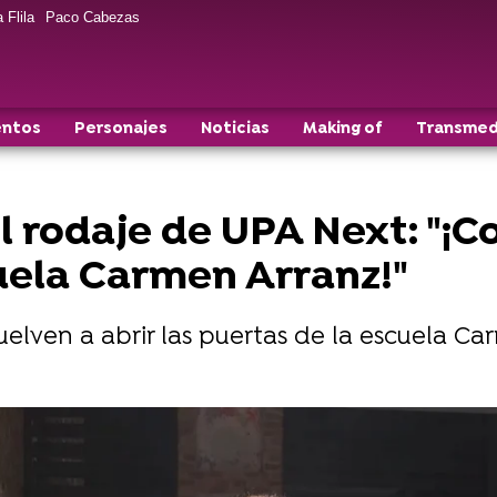
 Flila
Paco Cabezas
entos
Personajes
Noticias
Making of
Transmed
l rodaje de UPA Next: "¡C
cuela Carmen Arranz!"
lven a abrir las puertas de la escuela Car
 UPA Next: descubre esta alucinante coreografía