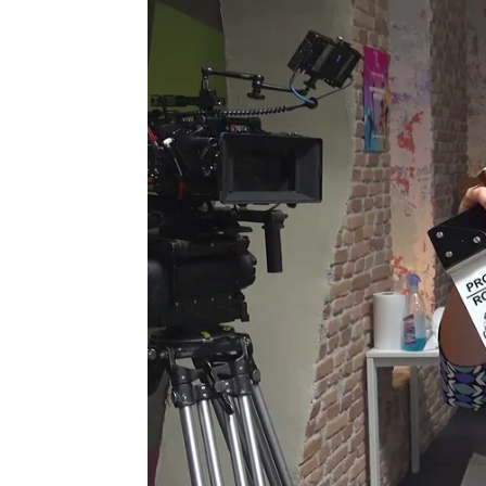
Sandra Lázaro |
Josua García |
Camin
Publicado:
28 de abril de 2023, 09:50
Bienvenida, bienvenido a 
Comienza el casting en n