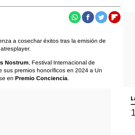
Whatsapp
Facebook
Twitter
Flipboa
za a cosechar éxitos tras la emisión de
atresplayer.
es Nostrum
, Festival Internacional de
e sus premios honoríficos en 2024 a Un
ose en
Premio Conciencia
.
L