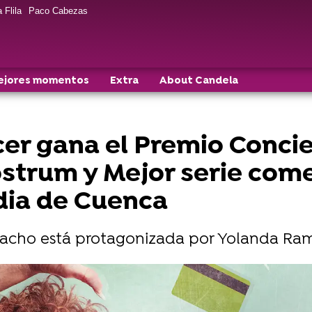
 Flila
Paco Cabezas
ejores momentos
Extra
About Candela
r gana el Premio Concie
ostrum y Mejor serie come
dia de Cuenca
rbacho está protagonizada por Yolanda Ra