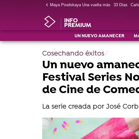
Maya Pixelskaya Una vuelta más
33 Días
Carla
INFO
PREMIUM
UN NUEVO AMANECER
M
Cosechando éxitos
Un nuevo amanece
Festival Series N
de Cine de Come
La serie creada por José Co