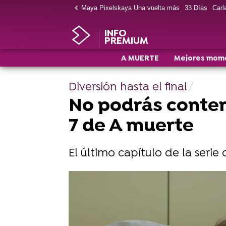
Maya Pixelskaya Una vuelta más
33 Días
Carla
INFO
PREMIUM
A MUERTE
Mejores mom
Diversión hasta el final
No podrás contene
7 de A muerte
El último capítulo de la ser