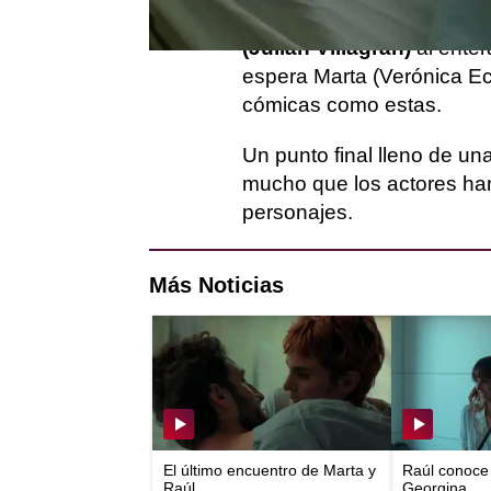
emocional de
Georgina (P
(Julián Villagrán)
al enter
espera Marta (Verónica Ec
cómicas como estas.
Un punto final lleno de u
mucho que los actores han
personajes.
Más Noticias
El último encuentro de Marta y
Raúl conoce 
Raúl
Georgina