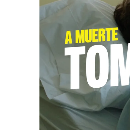
Paula Martínez Sanz
Publicado:
04 de agosto de 2025, 16:27
El capítulo final de la div
protagonizada por Veró
dejado tomas falsas incre
contener la risa.
La aparición del cómico
E