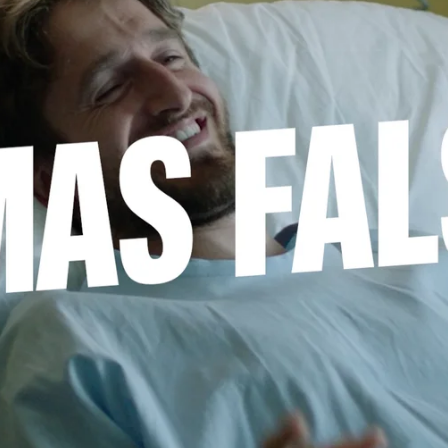
Whatsapp
Facebook
X
Flipboa
ertida y emocionante A muerte,
nica Echegui y Joan Amargós
, nos ha
íbles en las que sus actores no pueden
steban Navarro como Luca
, coach