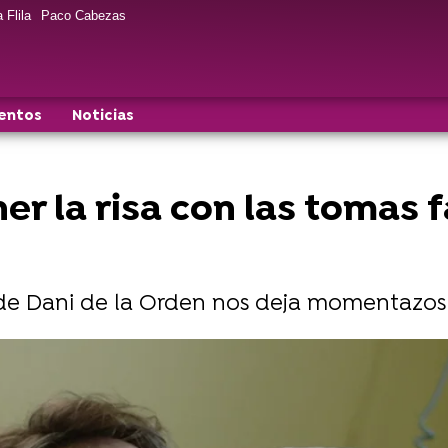
 Flila
Paco Cabezas
entos
Noticias
r la risa con las tomas f
ie de Dani de la Orden nos deja momentazos