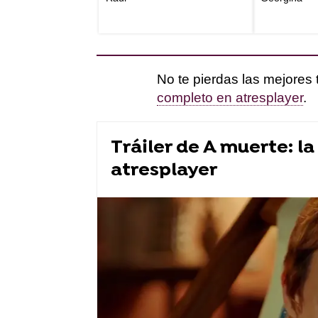
No te pierdas las mejores 
completo en atresplayer
.
Tráiler de A muerte: l
atresplayer
series atresplayer