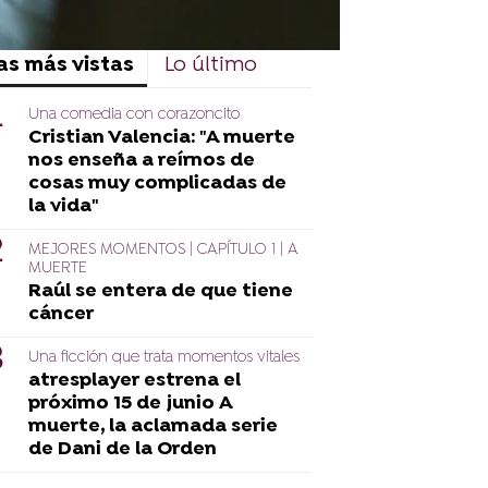
as más vistas
Lo último
Una comedia con corazoncito
Cristian Valencia: "A muerte
nos enseña a reírnos de
cosas muy complicadas de
la vida"
MEJORES MOMENTOS | CAPÍTULO 1 | A
MUERTE
Raúl se entera de que tiene
cáncer
Una ficción que trata momentos vitales
atresplayer estrena el
próximo 15 de junio A
muerte, la aclamada serie
de Dani de la Orden
Raúl y Marta se encuentran en
as del capítulo 6
la playa