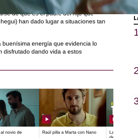
aula Malia)
, o los discursos de
Nano
arse de que es el padre del hijo que
L
hegui) han dado lugar a situaciones tan
na buenísima energía que evidencia lo
 disfrutado dando vida a estos
al novio de
Raúl pilla a Marta con Nano
Las tomas fals
de A muerte