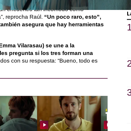
ia, y que resulta ser el coach emocional
n un encuentro tan incómodo como
L
a”, reprocha Raúl.
“Un poco raro, esto”,
también asegura que hay herramientas
Emma Vilarasau) se une a la
es pregunta si los tres forman una
dos con su respuesta: “Bueno, todo es