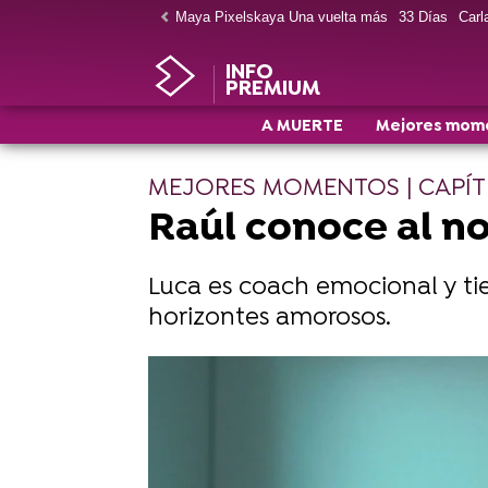
Maya Pixelskaya Una vuelta más
33 Días
Carla
INFO
PREMIUM
A MUERTE
Mejores mom
MEJORES MOMENTOS | CAPÍTU
Raúl conoce al n
Luca es coach emocional y tie
horizontes amorosos.