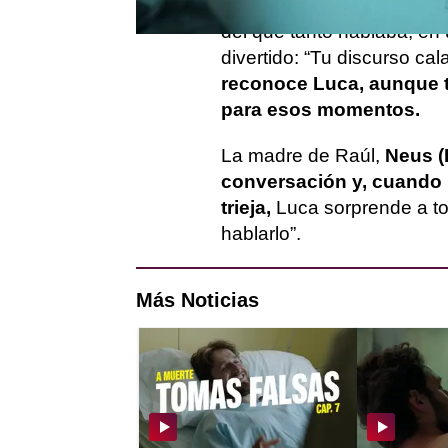
hasta hace días era su nov
del que tanto hablaba, e
divertido: “Tu discurso cal
reconoce Luca, aunque 
para esos momentos.
La madre de Raúl,
Neus (
conversación y, cuando l
trieja,
Luca sorprende a to
hablarlo”.
Más Noticias