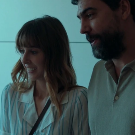
Whatsapp
Facebook
X
Flipboa
stá ingresado en el hospital para su
 ex novia
Georgina (Paula Malia)
está
ro no ha venido sola: su nuevo novio
Luca
n se ha presentado en el lugar.
 en el que Raúl conoce al novio de quien