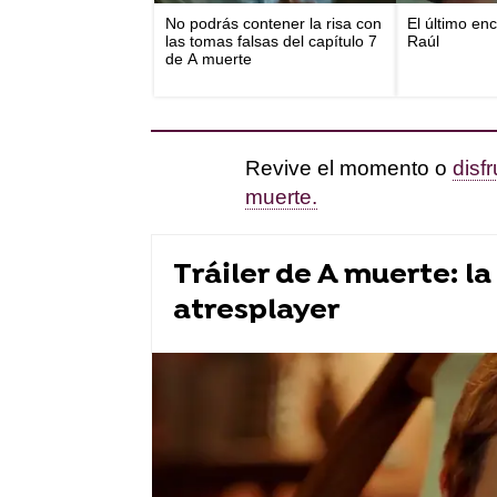
No podrás contener la risa con
El último en
las tomas falsas del capítulo 7
Raúl
de A muerte
Revive el momento o
disf
muerte.
Tráiler de A muerte: l
atresplayer
series atresplayer
series Atresme