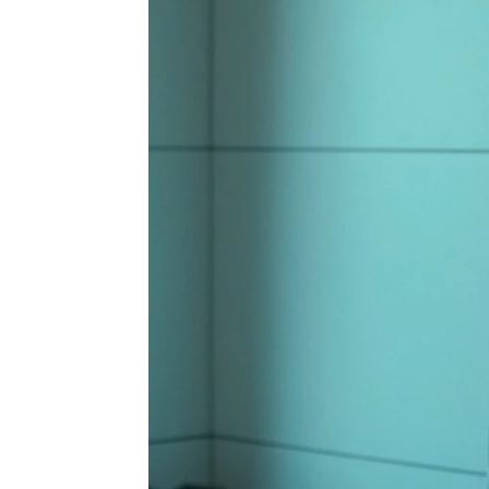
Paula Martínez Sanz
Publicado:
28 de julio de 2025, 10:59
Raúl (Joan Amargós) ya e
operación de corazón.
Su
allí para acompañarle, pe
(Esteban Navarro)
tambié
Así, asistimos al momento