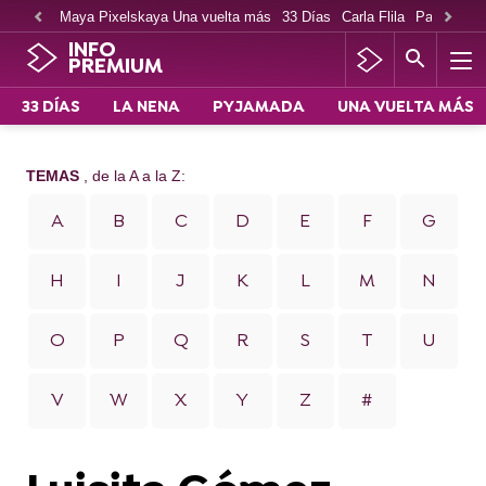
Maya Pixelskaya Una vuelta más
33 Días
Carla Flila
Paco Cabe
INFO
PREMIUM
33 DÍAS
LA NENA
PYJAMADA
UNA VUELTA MÁS
TEMAS
, de la A a la Z:
A
B
C
D
E
F
G
H
I
J
K
L
M
N
O
P
Q
R
S
T
U
V
W
X
Y
Z
#