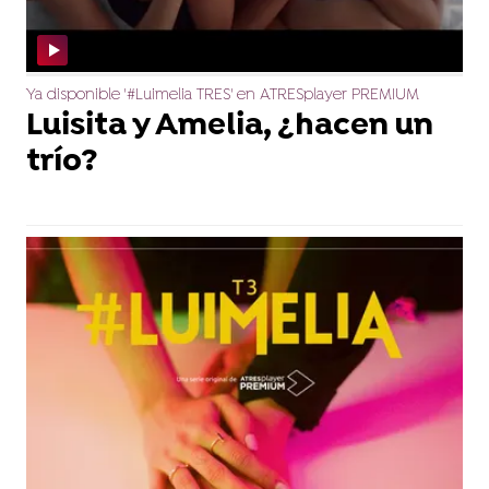
Ya disponible '#Luimelia TRES' en ATRESplayer PREMIUM
Luisita y Amelia, ¿hacen un
trío?