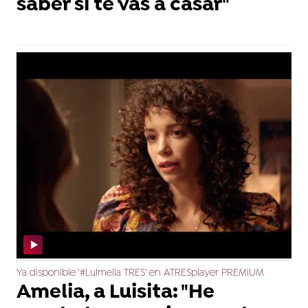
saber si te vas a casar"
Ya disponible '#Luimelia TRES' en ATRESplayer PREMIUM
Amelia, a Luisita: "He