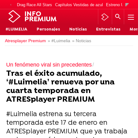
Drag Race All Stars
Capítulos Vestidas de azul
Estreno Una vida
INFO
PREMIUM
#LUIMELIA
Personajes
Noticias
Entrevistas
Mo
Atresplayer Premium
» #Luimelia
» Noticias
Un fenómeno viral sin precedentes
Tras el éxito acumulado,
‘#Luimelia’ renueva por una
cuarta temporada en
ATRESplayer PREMIUM
#Luimelia estrena su tercera
temporada este 17 de enero en
ATRESplayer PREMIUM que ya trabaja