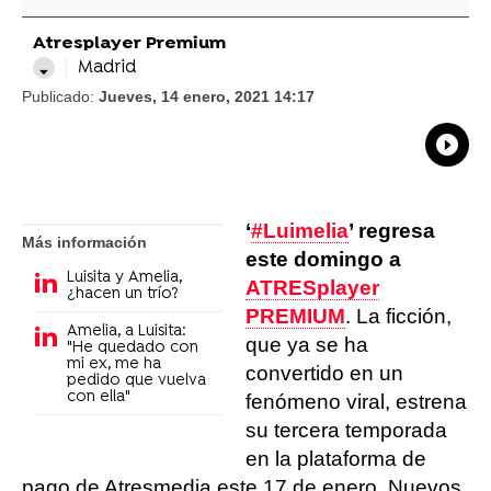
Atresplayer Premium
Madrid
Publicado:
Jueves, 14 enero, 2021 14:17
What
Comp
‘
#Luimelia
’ regresa
Más información
este domingo a
Luisita y Amelia,
ATRESplayer
¿hacen un trío?
PREMIUM
. La ficción,
Amelia, a Luisita:
que ya se ha
"He quedado con
mi ex, me ha
convertido en un
pedido que vuelva
con ella"
fenómeno viral, estrena
su tercera temporada
en la plataforma de
pago de Atresmedia este 17 de enero. Nuevos