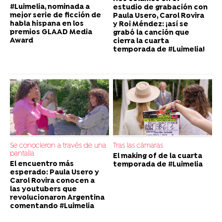
#Luimelia, nominada a
estudio de grabación con
mejor serie de ficción de
Paula Usero, Carol Rovira
habla hispana en los
y Roi Méndez: ¡así se
premios GLAAD Media
grabó la canción que
Award
cierra la cuarta
temporada de #Luimelia!
Se conocieron a través de una
Tras las cámaras
pantalla
El making of de la cuarta
El encuentro más
temporada de #Luimelia
esperado: Paula Usero y
Carol Rovira conocen a
las youtubers que
revolucionaron Argentina
comentando #Luimelia