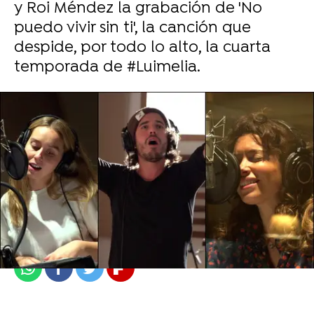
y Roi Méndez la grabación de 'No
puedo vivir sin ti', la canción que
despide, por todo lo alto, la cuarta
temporada de #Luimelia.
Camino Sánchez
Madrid
Publicado:
15 de septiembre de 2021, 12:14
Whatsapp
Facebook
Twitter
Flipboard