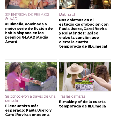
33ª ENTREGA DE PREMIOS
Making of
GLAAD
Nos colamos en el
#Luimelia, nominada a
estudio de grabación con
mejor serie de ficción de
Paula Usero, Carol Rovira
habla hispana en los
y Roi Méndez: ¡así se
premios GLAAD Media
grabó la canción que
Award
cierra la cuarta
temporada de #Luimelia!
Se conocieron a través de una
Tras las cámaras
pantalla
El making of de la cuarta
El encuentro más
temporada de #Luimelia
esperado: Paula Usero y
Carol Rovira conocen a