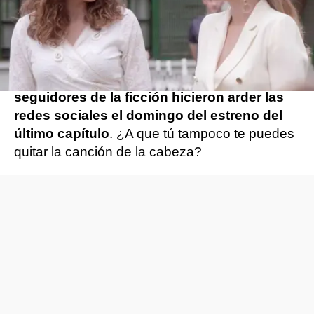
La emoción y la euforia se apoderó de los
invitados a la boda, ¡todos rodearon a las
recién casadas para unirse a la canción entre
saltos y tremenda felicidad!. Una sensación
que traspasaba la pantalla, y es que
los
seguidores de la ficción hicieron arder las
redes sociales el domingo del estreno del
último capítulo
. ¿A que tú tampoco te puedes
quitar la canción de la cabeza?