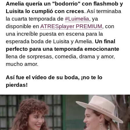
Amelia quería un "bodorrio" con flashmob y
Luisita lo cumplió con creces
. Así terminaba
la cuarta temporada de
#Luimelia
, ya
disponible en
ATRESplayer PREMIUM
, con
una increíble puesta en escena para la
esperada boda de Luisita y Amelia.
Un final
perfecto para una temporada emocionante
llena de sorpresas, comedia, drama y amor,
mucho amor.
Así fue el vídeo de su boda, ¡no te lo
pierdas!
No podía haber una canción más perfecta
para la ocasión: 'No puedo vivir sin ti', de
Coque Malla.