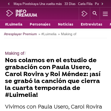
Maya Pixelskaya Una vuelta más
33 Días
Carla Flila
Paco Cabe
INFO
PREMIUM
#Luimelia
Personajes
Noticias
Entrevistas
Atresplayer Premium
» #Luimelia
» Making of
Making of
Nos colamos en el estudio de
grabación con Paula Usero,
Carol Rovira y Roi Méndez: ¡así
se grabó la canción que cierra
la cuarta temporada de
#Luimelia!
Vivimos con Paula Usero, Carol Rovira