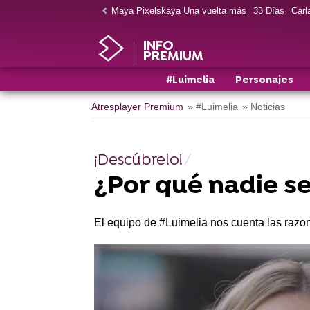
Maya Pixelskaya Una vuelta más
33 Días
Carla
INFO
PREMIUM
#Luimelia
Personajes
Atresplayer Premium
» #Luimelia
» Noticias
¡Descúbrelo!
¿Por qué nadie se
El equipo de #Luimelia nos cuenta las razo