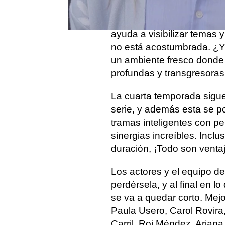
Esta serie es un proyecto
ayuda a visibilizar temas y
no está acostumbrada. ¿Y
un ambiente fresco donde
profundas y transgresoras
La cuarta temporada sigue
serie, y además esta se po
tramas inteligentes con pe
sinergias increíbles. Incl
duración, ¡Todo son venta
Los actores y el equipo d
perdérsela, y al final en l
se va a quedar corto. Mej
Paula Usero, Carol Rovira
Carril, Roi Méndez, Ariana 