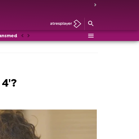
ansmedia
Anterior
Siguiente
4'?