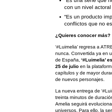
"Es una serie que n
con un nivel actora
"Es un producto impo
conflictos que no 
¿Quieres conocer más? ¡
‘#Luimelia’ regresa a A
nunca. Convertida ya en u
de España,
‘#Luimelia’ e
25 de julio
en la platafo
capítulos y de mayor dura
de nuevos personajes.
La nueva entrega de ‘#Lui
treinta minutos de duración
Amelia seguirá evoluciona
universos. Para ello, la s