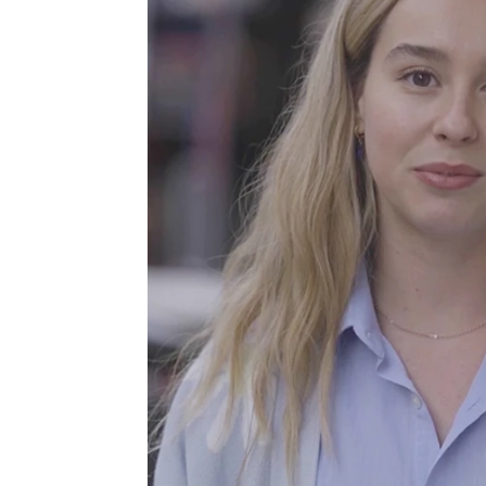
atresplayer
Madrid
Publicado:
22 de julio de 2021, 10:38
“#Luimelia nació de un e
,
en una serie de la hostia”
vida al personaje de Luisi
visibilidad, frescura, humo
hablando desde el corazón