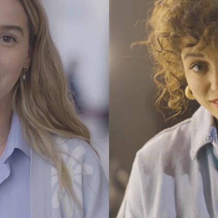
Whatsapp
Facebook
Twitter
Flipboa
xperimento pequeñito y se ha convertido
 así nos lo cuenta Paula Usero, quien da
ta. #Luimelia significa muchas cosas,
r, libertad, y todo ello se ha conseguido
 y la honestidad.