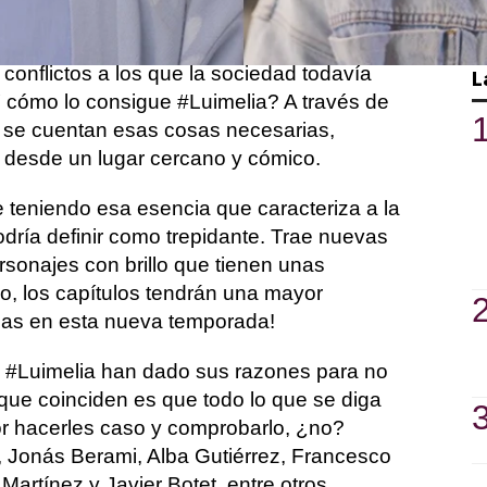
 necesario que hay que apoyar, ya que
 conflictos a los que la sociedad todavía
L
 cómo lo consigue #Luimelia? A través de
 se cuentan esas cosas necesarias,
 desde un lugar cercano y cómico.
 teniendo esa esencia que caracteriza a la
dría definir como trepidante. Trae nuevas
rsonajes con brillo que tienen unas
uso, los capítulos tendrán una mayor
jas en esta nueva temporada!
e #Luimelia han dado sus razones para no
o que coinciden es que todo lo que se diga
or hacerles caso y comprobarlo, ¿no?
, Jonás Berami, Alba Gutiérrez, Francesco
Martínez y Javier Botet, entre otros