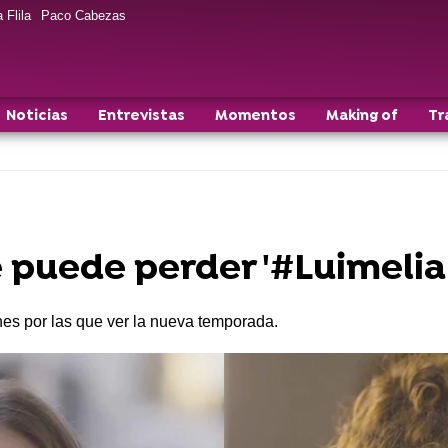
 Flila
Paco Cabezas
Noticias
Entrevistas
Momentos
Making of
Tr
 puede perder '#Luimelia 
nes por las que ver la nueva temporada.