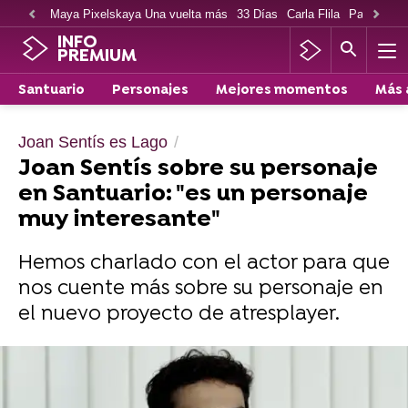
Maya Pixelskaya Una vuelta más
33 Días
Carla Flila
Paco Cabe
INFO
PREMIUM
Santuario
Personajes
Mejores momentos
Más 
Joan Sentís es Lago
Joan Sentís sobre su personaje
en Santuario: "es un personaje
muy interesante"
Hemos charlado con el actor para que
nos cuente más sobre su personaje en
el nuevo proyecto de atresplayer.
Aura Garrido sobre su personaje en Santuario
: "Valle es una ingeniera muy idealista con
una visión muy humanista de la inteligencia