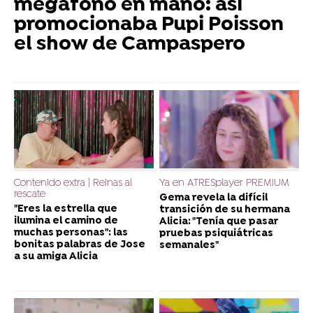
megáfono en mano: así
promocionaba Pupi Poisson
el show de Campaspero
Contenido extra | Reinas al
Ya en ATRESplayer PREMIUM
rescate
Gema revela la difícil
"Eres la estrella que
transición de su hermana
ilumina el camino de
Alicia: "Tenía que pasar
muchas personas": las
pruebas psiquiátricas
bonitas palabras de Jose
semanales"
a su amiga Alicia