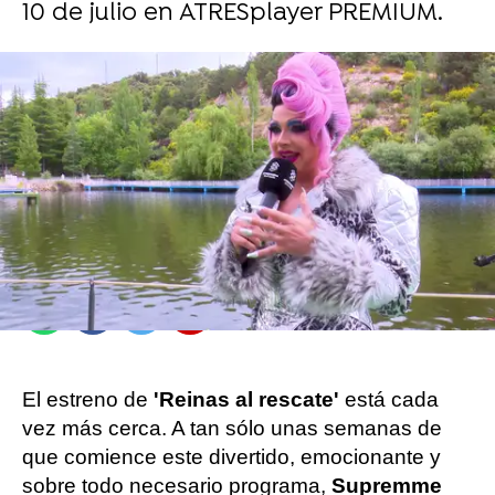
10 de julio en ATRESplayer PREMIUM.
Carlota Galdón |
Josua García
Publicado:
24 de junio de 2022, 16:34
Whatsapp
Facebook
Twitter
Flipboard
El estreno de
'Reinas al rescate'
está cada
vez más cerca. A tan sólo unas semanas de
que comience este divertido, emocionante y
sobre todo necesario programa,
Supremme