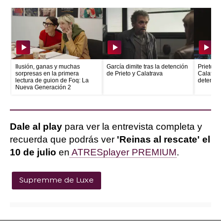
Ilusión, ganas y muchas
García dimite tras la detención
Prieto e
sorpresas en la primera
de Prieto y Calatrava
Calatrava
lectura de guion de Foq: La
detenid
Nueva Generación 2
Dale al play
para ver la entrevista completa y
recuerda que podrás ver
'Reinas al rescate' el
10 de julio
en
ATRESplayer PREMIUM
.
Supremme de Luxe