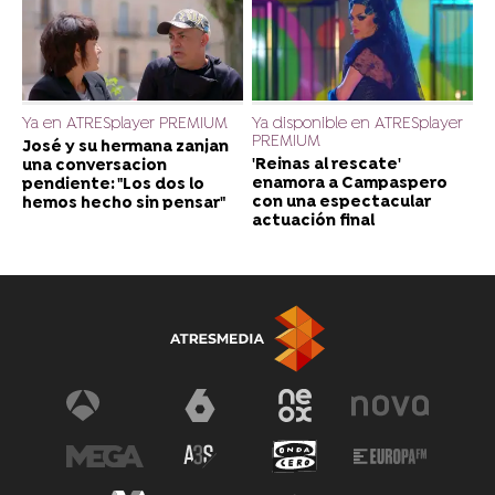
Ya en ATRESplayer PREMIUM
Ya disponible en ATRESplayer
PREMIUM
José y su hermana zanjan
'Reinas al rescate'
una conversacion
enamora a Campaspero
pendiente: "Los dos lo
con una espectacular
hemos hecho sin pensar"
actuación final