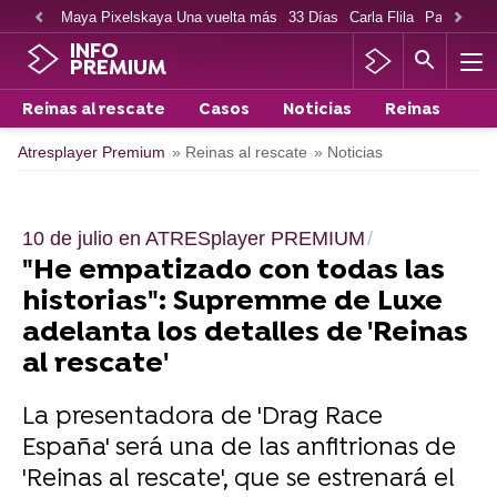
Maya Pixelskaya Una vuelta más
33 Días
Carla Flila
Paco Cabe
INFO
PREMIUM
Reinas al rescate
Casos
Noticias
Reinas
Atresplayer Premium
» Reinas al rescate
» Noticias
10 de julio en ATRESplayer PREMIUM
"He empatizado con todas las
historias": Supremme de Luxe
adelanta los detalles de 'Reinas
al rescate'
La presentadora de 'Drag Race
España' será una de las anfitrionas de
'Reinas al rescate', que se estrenará el