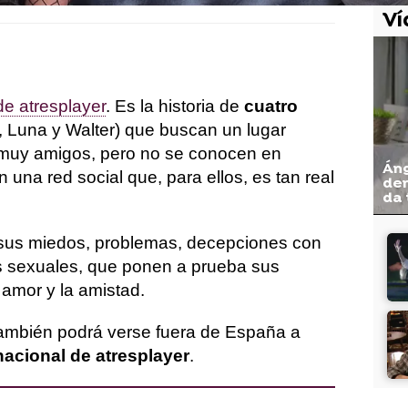
Ví
de atresplayer
. Es la historia de
cuatro
a, Luna y Walter) que buscan un lugar
muy amigos, pero no se conocen en
Áng
 una red social que, para ellos, es tan real
den
da 
n sus miedos, problemas, decepciones con
s sexuales, que ponen a prueba sus
 amor y la amistad.
también podrá verse fuera de España a
nacional de atresplayer
.