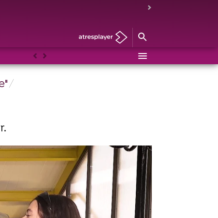
Anterior
Siguiente
e"
r.