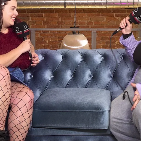
Whatsapp
Facebook
Twitter
Flipboa
vistan a sus propios personajes en la
Mar Isern se encuentra con Érika, el
 Conversan y se abrazan.
ser fácil afrontar los comentarios de la
su personaje.