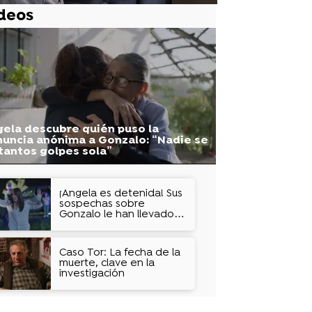
deos
ela descubre quién puso la
uncia anónima a Gonzalo: “Nadie se
tantos golpes sola”
¡Ángela es detenida! Sus
sospechas sobre
Gonzalo le han llevado a
amenazarle con un
arpón
Caso Tor: La fecha de la
muerte, clave en la
investigación