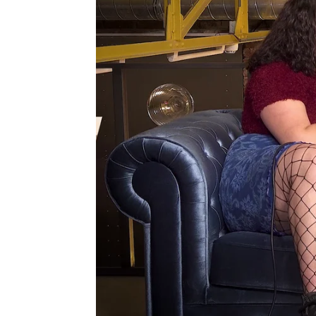
atresplayer
Publicado:
18 de abril de 2024, 12:49
Los protagonistas de entre
sección: autoentrevistas. 
personaje al que da vida.
"Te admiro mucho, no debe 
gente", le dice la actriz a 