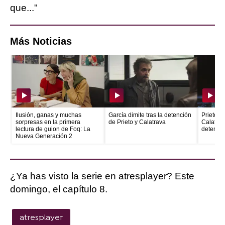
que..."
Más Noticias
Ilusión, ganas y muchas
García dimite tras la detención
Prieto e
sorpresas en la primera
de Prieto y Calatrava
Calatrava
lectura de guion de Foq: La
detenid
Nueva Generación 2
¿Ya has visto la serie en atresplayer? Este
domingo, el capítulo 8.
atresplayer