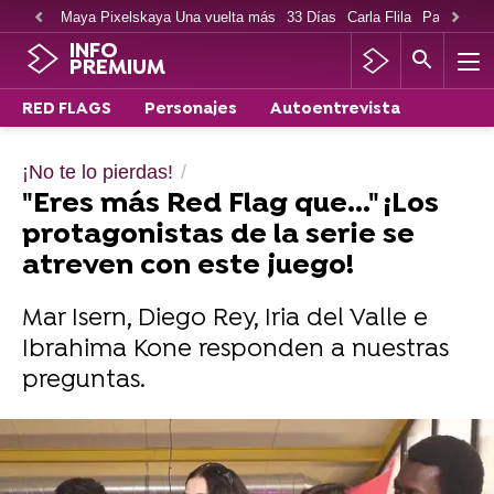
Maya Pixelskaya Una vuelta más
33 Días
Carla Flila
Paco Cabe
INFO
PREMIUM
RED FLAGS
Personajes
Autoentrevista
¡No te lo pierdas!
"Eres más Red Flag que..." ¡Los
protagonistas de la serie se
atreven con este juego!
Mar Isern, Diego Rey, Iria del Valle e
Ibrahima Kone responden a nuestras
preguntas.