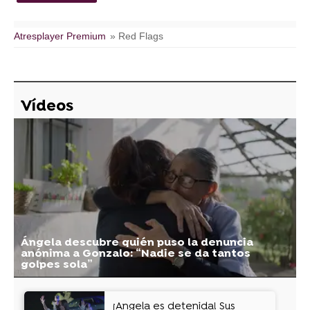
Atresplayer Premium
» Red Flags
Vídeos
Ángela descubre quién puso la denuncia
anónima a Gonzalo: “Nadie se da tantos
golpes sola”
¡Ángela es detenida! Sus