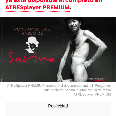
ya está disponible al completo en
ATRESplayer PREMIUM
.
ATRESplayer PREMIUM estrenará el documental original ‘Pongamos
que hablo de Sabina’ el próximo 24 de mayo
ATRESplayer PREMIUM