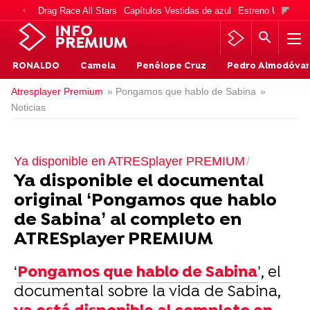
Drag Race All Stars
Capítulos Vestidas de azul
Estreno Una vida
INFO
PREMIUM
RONALDO
Camela
Penélope Cruz
Pedro Almodóvar
Atresplayer Premium
» Pongamos que hablo de Sabina
»
Noticias
Ya disponible en ATRESplayer PREMIUM
Ya disponible el documental
original ‘Pongamos que hablo
de Sabina’ al completo en
ATRESplayer PREMIUM
‘
Pongamos que hablo de Sabina
’, el
documental sobre la vida de Sabina,