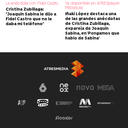
La anécdota con Fidel Castro
Ya disponible en ATRESplayer
PREMIUM
Cristina Zubillaga:
Iñaki López destaca una
"Joaquín Sabina le dijo a
de las grandes anécdotas
Fidel Castro que no le
de Cristina Zubillaga,
daba mi teléfono"
expareja de Joaquín
Sabina, en 'Pongamos que
hablo de Sabina'