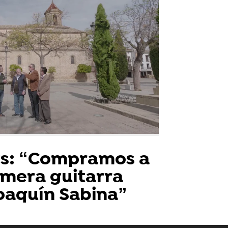
s: “Compramos a
imera guitarra
Joaquín Sabina”