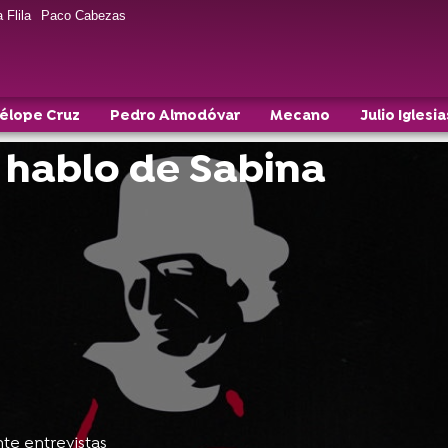
 Flila
Paco Cabezas
élope Cruz
Pedro Almodóvar
Mecano
Julio Iglesia
hablo de Sabina
te entrevistas