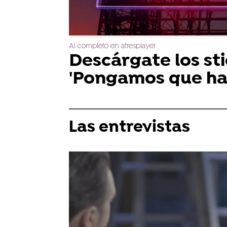
Al completo en atresplayer
Descárgate los sti
'Pongamos que hab
Las entrevistas