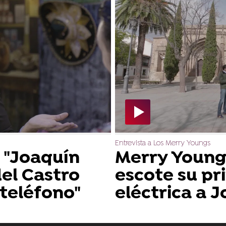
Entrevista a Los Merry Youngs
: "Joaquín
Merry Young
del Castro
escote su pr
 teléfono"
eléctrica a 