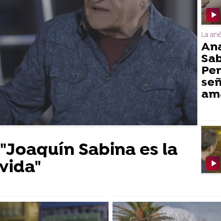
La an
Ana
Sab
Per
señ
am
"Joaquín Sabina es la
vida"