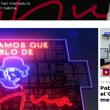
e han marcado la
ín Sabina.
Ya dis
Pab
el 
mes