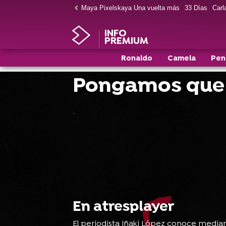
Maya Pixelskaya Una vuelta más
33 Días
Carla
INFO
PREMIUM
Ronaldo
Camela
Pen
Pongamos que 
En atresplayer
El periodista Iñaki López conoce median