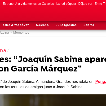
l
Estreno Una vida menos en Canarias
La red púrpura
Déjate ver
Entre Ti
Pedro Almodóvar
Mecano
Julio Iglesias
Sabina
Sabina
» Momentos
ina
: “Joaquín Sabina aparec
on García Márquez”
ta” de Joaquín Sabina. Almundena Grandes nos relata en ‘
Ponga
on las tertulias de amigos junto a Joaquín Sabina.