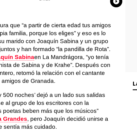
Whatsap
Compart
Fac
 que “a partir de cierta edad tus amigos
ia familia, porque los eliges” y eso es lo
 su marido con Joaquín Sabina y un grupo
untos y han formado “la pandilla de Rota”.
quín Sabina
en La Mandrágora, “yo tenía
nista de Sabina y de Krahe”. Después con
tero, retomó la relación con el cantante
n amigos de Granada.
L
y 500 noches’ dejó a un lado sus salidas
e al grupo de los escritores con la
os poetas beben más que los músicos”
 Grandes
, pero Joaquín decidió unirse a
 se sentía más cuidado.