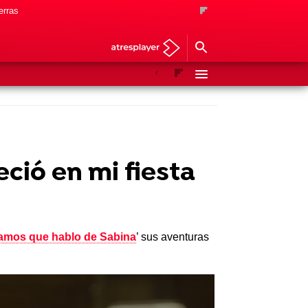
erras
Anterior
Siguiente
ió en mi fiesta
mos que hablo de Sabina
’ sus aventuras