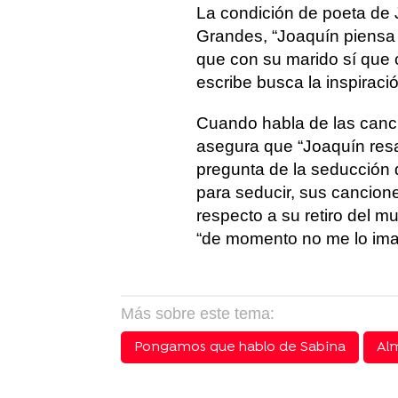
La condición de poeta de
Grandes, “Joaquín piensa 
que con su marido sí que
escribe busca la inspiraci
Cuando habla de las can
asegura que “Joaquín resa
pregunta de la seducción d
para seducir, sus cancio
respecto a su retiro del m
“de momento no me lo imagi
Más sobre este tema:
Pongamos que hablo de Sabina
Al