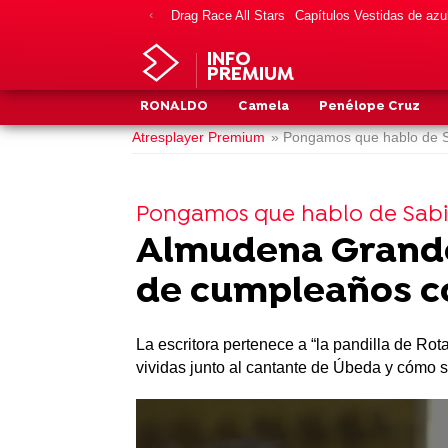
Drag Race All Stars
Capítulos Vestidas de azu
INFO
PREMIUM
RONALDO
Camela
Penélope Cruz
Atresplayer Premium
» Pongamos que hablo de 
Pongamos que hablo de Sab
Almudena Grandes
de cumpleaños c
La escritora pertenece a “la pandilla de Ro
vividas junto al cantante de Úbeda y cómo s