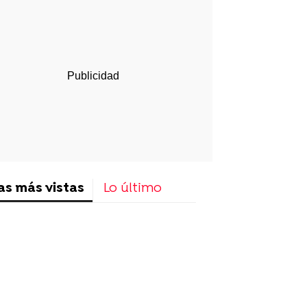
p
ir
ebook
Twitter
Linkedin
Flipboard
as más vistas
Lo último