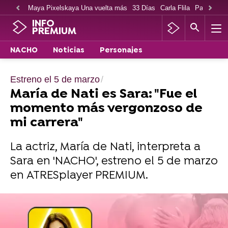
Maya Pixelskaya Una vuelta más
33 Días
Carla Flila
Paco Cabe
INFO
PREMIUM
NACHO
Noticias
Personajes
Estreno el 5 de marzo
María de Nati es Sara: "Fue el
momento más vergonzoso de
mi carrera"
La actriz, María de Nati, interpreta a
Sara en 'NACHO', estreno el 5 de marzo
en ATRESplayer PREMIUM.