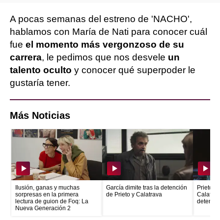
A pocas semanas del estreno de 'NACHO',
hablamos con María de Nati para conocer cuál
fue
el momento más vergonzoso de su
carrera
, le pedimos que nos desvele
un
talento oculto
y conocer qué superpoder le
gustaría tener.
Más Noticias
Ilusión, ganas y muchas
García dimite tras la detención
Prieto e
sorpresas en la primera
de Prieto y Calatrava
Calatrava
lectura de guion de Foq: La
detenid
Nueva Generación 2