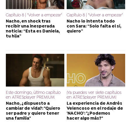
Capítulo 8 | ‘Volver a empezar’
Capítulo 8 | ‘Volver a empezar’
Nacho, en shock tras
Nacho lo intenta todo
recibir una inesperada
con Sara: “Solo falta el sí,
noticia: “Esta es Daniela,
quiero”
tu hija”
Este domingo, último capítulo
¡Ya puedes ver siete capítulos
en ATRESplayer PREMIUM
en ATRESplayer PREMIUM!
Nacho, ¿dispuesto a
La experiencia de Andrés
cambiar de vida?: "Quiero
Velencoso en el rodaje de
ser padre y quiero tener
'NACHO': "¿Podemos
una familia"
hacer algo más?"