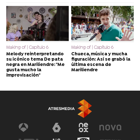
Making of | Capítulo 6
Making of | Capítulo 6
Melody reinterpretando
Chueca, música y mucha
su icónico tema De pata
figuración: Así se grabó la
negra en Mariliendre: "Me
última escena de
gusta mucho la
Mariliendre
improvisación"