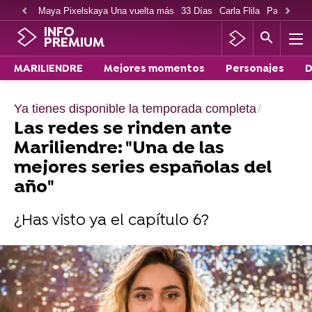
Maya Pixelskaya Una vuelta más
33 Días
Carla Flila
Paco Cabe
INFO
PREMIUM
MARILIENDRE
Mejores momentos
Personajes
D
Ya tienes disponible la temporada completa
Las redes se rinden ante
Mariliendre: "Una de las
mejores series españolas del
año"
¿Has visto ya el capítulo 6?