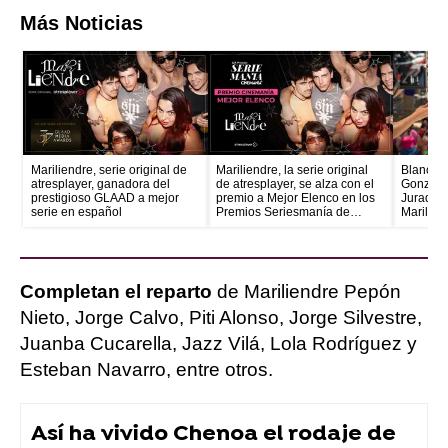
Más Noticias
Mariliendre, serie original de
Mariliendre, la serie original
Blanca M
atresplayer, ganadora del
de atresplayer, se alza con el
González
prestigioso GLAAD a mejor
premio a Mejor Elenco en los
Jurado, 
serie en español
Premios Seriesmanía de
Marilien
Cinemanía
encargad
del Orgu
Completan el reparto
de Mariliendre Pepón
Nieto, Jorge Calvo, Piti Alonso, Jorge Silvestre,
Juanba Cucarella, Jazz Vilá, Lola Rodríguez y
Esteban Navarro, entre otros.
Así ha vivido Chenoa el rodaje de